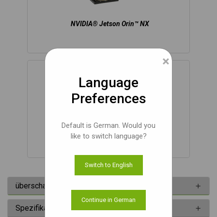
NVIDIA® Jetson Orin™ NX
×
Language
Preferences
Default is German. Would you
NVIDIA® Jetson Orin™ Nano
like to switch language?
Switch to English
überschau
Continue in German
Spezifikationen