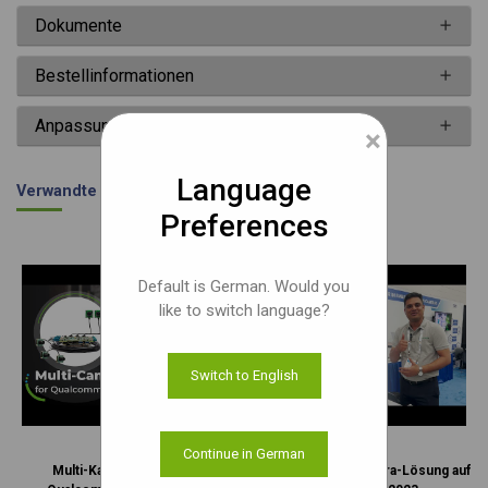
Dokumente
Bestellinformationen
Anpassung
×
Language
Verwandte Videos
Preferences
Default is German. Would you
like to switch language?
Switch to English
Continue in German
Multi-Kamera-Lösung für
Demo der Multi-Kamera-Lösung auf