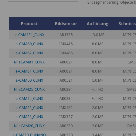
Bildsegmentierung, Objekte
Produkt
Bildsensor
Auflösung
Schnitts
e-CAM131_CUNX
AR1335
13.0 MP
MIPI C
e-CAM80_CUNX
IMX415
8.0 MP
MIPI C
e-CAM82_CUNX
IMX485
8.0 MP
MIPI C
NileCAM81_CUNX
AR0821
8.0 MP
GMS
e-CAM81_CUNX
AR0821
8.0 MP
MIPI C
e-CAM50_CUNX
AR0521
5.0 MP
MIPI C
NileCAM25_CUNX
AR0234
Full HD
GMS
e-CAM24_CUNX
AR0234
Full HD
MIPI C
e-CAM22_CUNX
IMX462
2.0 MP
MIPI C
e-CAM21_CUNX
IMX327
2.0 MP
MIPI C
NileCAM20_CUNX
AR0230
2.0 MP
GMS
e-CAM30_CUNANO
AR0330
3.4 MP
MIPI C