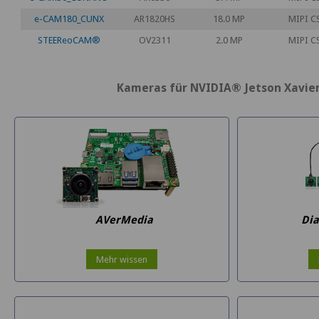
e-CAM180_CUNX
AR1820HS
18.0 MP
MIPI C
STEEReoCAM®
OV2311
2.0 MP
MIPI C
Kameras für NVIDIA® Jetson Xavier
AVerMedia
Di
Mehr wissen