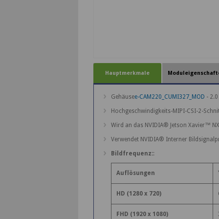
Hauptmerkmale
Moduleigenschaft
Gehäuse
e-CAM220_CUMI327_MOD
- 2.
Hochgeschwindigkeits-MIPI-CSI-2-Schnit
Wird an das NVIDIA® Jetson Xavier™ NX
Verwendet NVIDIA® Interner Bildsignalpr
Bildfrequenz:
:
Auflösungen
HD (1280 x 720)
FHD (1920 x 1080)