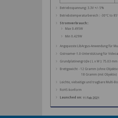
Betriebsspannung: 3.3V +/- 5%
Betriebstemperaturbereich : -30°C to 85
Stromverbrauch:
:
Max 0.495W
Min 0.429W
Angepasste LibArgus-Anwendung für Mul
Gstreamer-1.0-Unterstützung für Vide
Grundplatinengröβe ( L x W ): 75.03 m
Brettgewicht - 12 Gramm (ohne Objektiv
18 Gramm (mit Objektiv)
Leichte, vielseitige und tragbare Multi-
RoHS-konform
Launched on
: