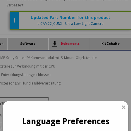
verbessert.
Updated Part Number for this product
i
e-CAM22_CUNX - Ultra Low-Light Camera
en
Software
Dokuments
Kit Inhalte
0 MP Sony Starvis™ Kameramodul mit S-Mount-Objektivhalter
tstelle zur Verbindung mit der CPU
 Entwicklungskit angeschlossen
ozessor (ISP) für die Bildverarbeitung
YUV (NV12)
×
60 B/s
Language Preferences
30 B/s & 60 B/s