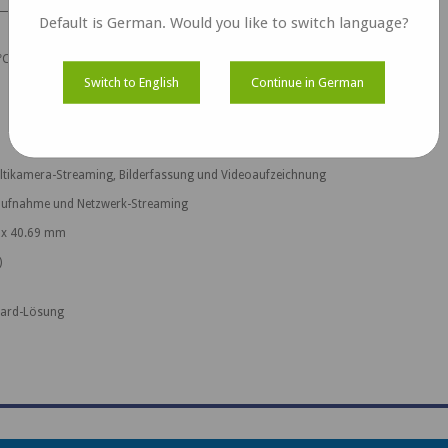
Default is German. Would you like to switch language?
°C
Switch to English
Continue in German
tikamera-Streaming, Bilderfassung und Videoaufzeichnung
oaufnahme und Netzwerk-Streaming
m x 40.69 mm
)
Board-Lösung