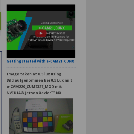
Getting started with e-CAM21_CUNX
Image taken at 0.5 lux using
Bild aufgenommen bei 0,5 Lux mi t
e-CAM220_CUMI327_MOD mit
NVIDIA® Jetson Xavier™ NX