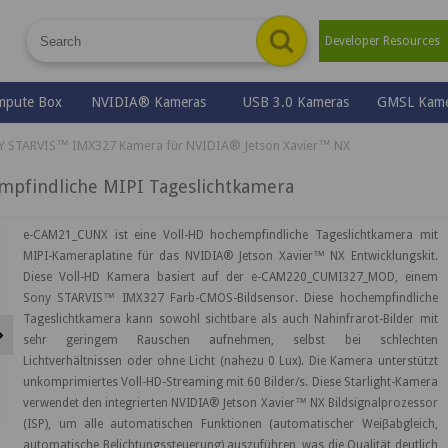
Developer Resource
mpute Box
NVIDIA® Kameras
USB 3.0 Kameras
GMSL Kame
 STARVIS™ IMX327 Kamera für NVIDIA® Jetson Xavier™ NX
pfindliche MIPI Tageslichtkamera
e-CAM21_CUNX ist eine Voll-HD hochempfindliche Tageslichtkamera mit
MIPI-Kameraplatine für das NVIDIA® Jetson Xavier™ NX Entwicklungskit.
Diese Voll-HD Kamera basiert auf der e-CAM220_CUMI327_MOD, einem
Sony STARVIS™ IMX327 Farb-CMOS-Bildsensor. Diese hochempfindliche
Tageslichtkamera kann sowohl sichtbare als auch Nahinfrarot-Bilder mit
Next
sehr geringem Rauschen aufnehmen, selbst bei schlechten
Lichtverhältnissen oder ohne Licht (nahezu 0 Lux). Die Kamera unterstützt
unkomprimiertes Voll-HD-Streaming mit 60 Bilder/s. Diese Starlight-Kamera
verwendet den integrierten NVIDIA® Jetson Xavier™ NX Bildsignalprozessor
(ISP), um alle automatischen Funktionen (automatischer Weiβabgleich,
automatische Belichtungssteuerung) auszuführen, was die Qualität deutlich