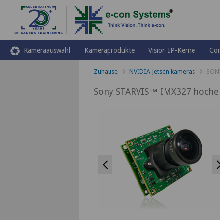
Kameraauswahl
Kameraprodukte
Vision IP-Kerne
Co
Zuhause
NVIDIA Jetson kameras
SONY
Sony STARVIS™ IMX327 hochem
Previous