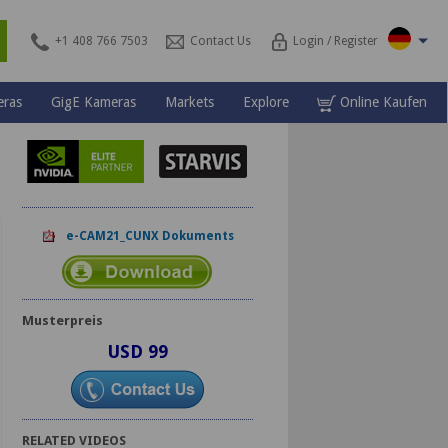
\
s
+1 408 766 7503
Contact Us
Login / Register
ras
GigE Kameras
Markets
Explore
Online Kaufen
e-CAM21_CUNX Dokuments
Musterpreis
USD 99
RELATED VIDEOS