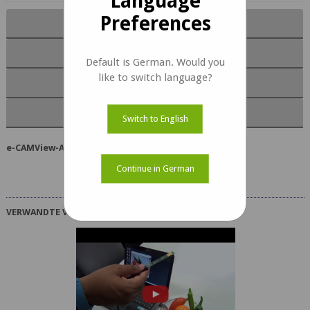
Language
Preferences
Features
Unterstützte Kameras
Default is German. Would you
like to switch language?
Screenshots
Download
Switch to English
e-CAMView-App erhalten
Continue in German
VERWANDTE VIDEOS