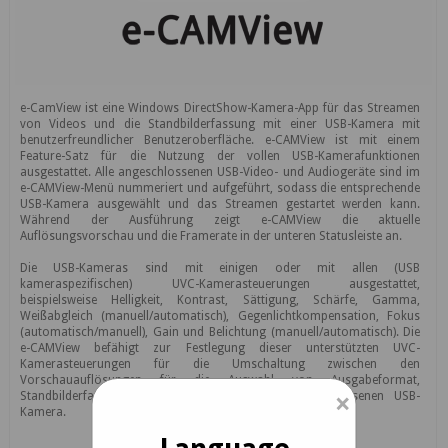
e-CamView ist eine Windows DirectShow-Kamera-App für das Streamen
von Videos und die Standbilderfassung mit einer USB-Kamera mit
benutzerfreundlicher Benutzeroberfläche. e-CAMView ist mit einem
Feature-Satz für die Nutzung der vollen USB-Kamerafunktionen
ausgestattet. Alle angeschlossenen USB-Video- und Audiogeräte sind im
e-CAMView-Menü nummeriert und aufgeführt, sodass die entsprechende
USB-Kamera ausgewählt und das Streamen gestartet werden kann.
Während der Ausführung zeigt e-CAMView die aktuelle
Auflösungsvorschau und die Framerate in der unteren Statusleiste an.
Die USB-Kameras sind mit einigen oder mit allen (USB
kameraspezifischen) UVC-Kamerasteuerungen ausgestattet,
beispielsweise Helligkeit, Kontrast, Sättigung, Schärfe, Gamma,
Weißabgleich (manuell/automatisch), Gegenlichtkompensation, Fokus
(automatisch/manuell), Gain und Belichtung (manuell/automatisch). Die
e-CAMView befähigt zur Festlegung dieser unterstützten UVC-
Kamerasteuerungen für die Umschaltung zwischen den
Vorschauauflösungen für die Auswahl von Ausgabeformat,
×
Standbilderfassung und Betriebsmodus der angeschlossenen USB-
Kamera.