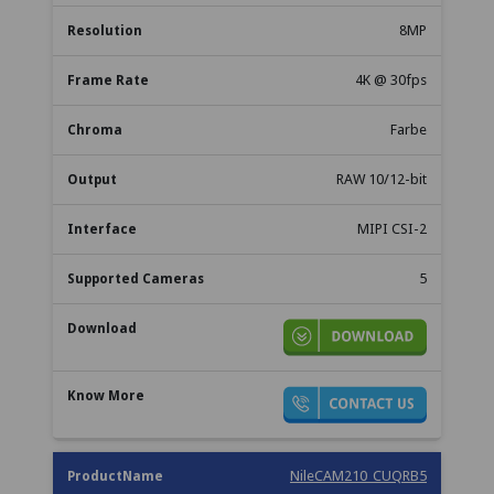
8MP
4K @ 30fps
Farbe
RAW 10/12-bit
MIPI CSI-2
5
NileCAM210_CUQRB5