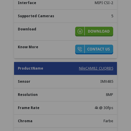
MIPI CSI-2
5
NileCAM82_CUQRB5
IMX485
8MP
4k @ 30fps
Farbe