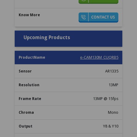
Upcoming Products
e-CAM130M_CUQRB5
AR1335
13MP
13MP @ 15fps
Mono
Y8 & Y10