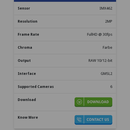
IMX462
2MP
FullHD @ 30fps
Farbe
RAW 10/12-bit
GMSL2
6