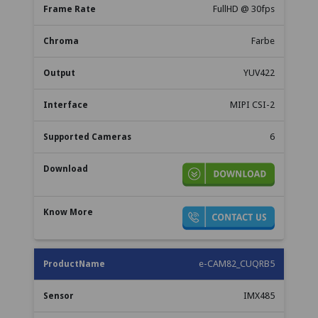
FullHD @ 30fps
Farbe
YUV422
MIPI CSI-2
6
e-CAM82_CUQRB5
IMX485