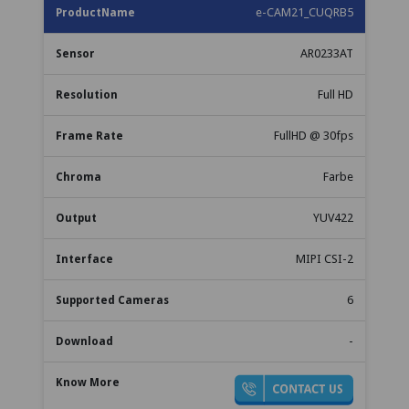
e-CAM21_CUQRB5
AR0233AT
Full HD
FullHD @ 30fps
Farbe
YUV422
MIPI CSI-2
6
-