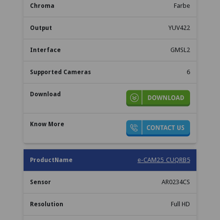
Farbe
YUV422
GMSL2
6
e-CAM25_CUQRB5
AR0234CS
Full HD