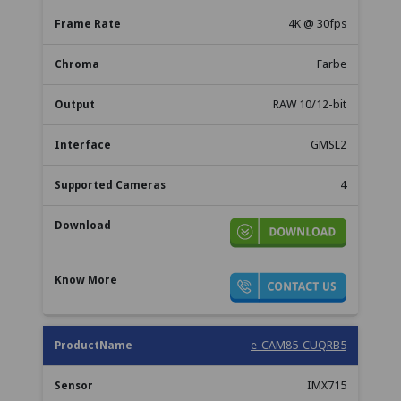
4K @ 30fps
Farbe
RAW 10/12-bit
GMSL2
4
e-CAM85_CUQRB5
IMX715