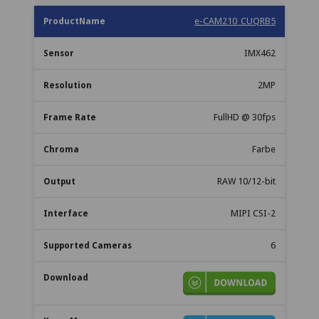
e-CAM210_CUQRB5
IMX462
2MP
FullHD @ 30fps
Farbe
RAW 10/12-bit
MIPI CSI-2
6