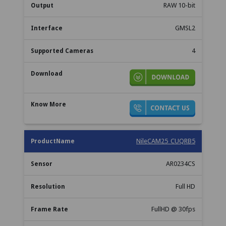
RAW 10-bit
GMSL2
4
NileCAM25_CUQRB5
AR0234CS
Full HD
FullHD @ 30fps