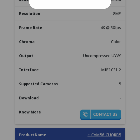
8MP
4K @ 30fps
Color
Uncompressed UYVY
MIPI CSI-2
5
-
e-CAM56_CUQRB5