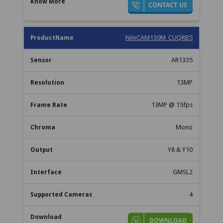
NileCAM130M_CUQRB5
AR1335
13MP
13MP @ 15fps
Mono
Y8 & Y10
GMSL2
4