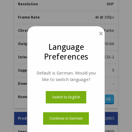
8MP
4K @ 30fps
Farbe
×
RAW 10-bit
Language
Preferences
MIPI CSI-2
5
Default is German. Would you
like to switch language?
-
Switch to English
Continue in German
e-CAM84_CUQRB5
AR0830