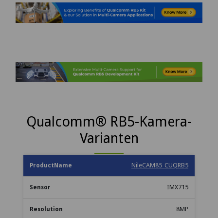
Qualcomm® RB5-Kamera-
Varianten
NileCAM85_CUQRB5
Maximale
Produktname
Sensor
Auflösung
Chrom
Ou
Bildrate
IMX715
8MP