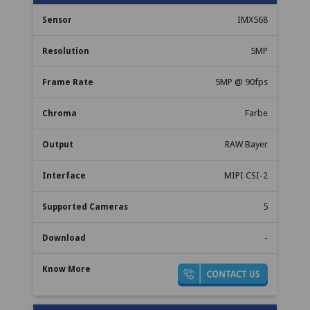
IMX568
5MP
5MP @ 90fps
Farbe
RAW Bayer
MIPI CSI-2
5
-