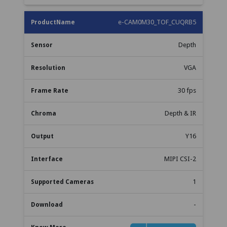
e-CAM0M30_TOF_CUQRB5
Depth
VGA
30 fps
Depth & IR
Y16
MIPI CSI-2
1
-