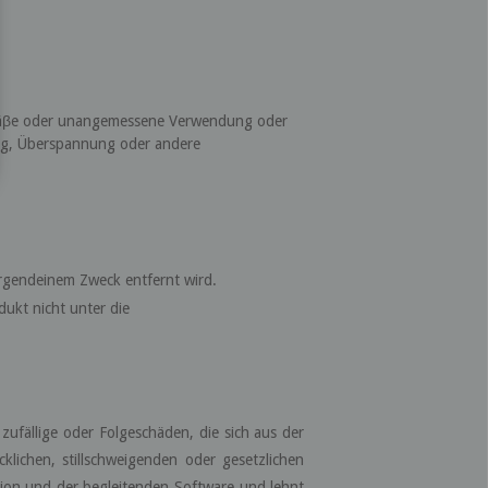
gemäβe oder unangemessene Verwendung oder
hlag, Überspannung oder andere
irgendeinem Zweck entfernt wird.
dukt nicht unter die
 zufällige oder Folgeschäden, die sich aus der
ichen, stillschweigenden oder gesetzlichen
ion und der begleitenden Software und lehnt