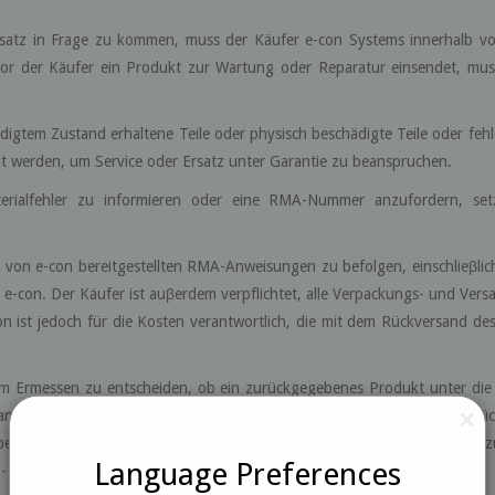
rsatz in Frage zu kommen, muss der Käufer e-con Systems innerhalb v
Bevor der Käufer ein Produkt zur Wartung oder Reparatur einsendet, m
ädigtem Zustand erhaltene Teile oder physisch beschädigte Teile oder feh
 werden, um Service oder Ersatz unter Garantie zu beanspruchen.
erialfehler zu informieren oder eine RMA-Nummer anzufordern, set
alle von e-con bereitgestellten RMA-Anweisungen zu befolgen, einschlieβli
e-con. Der Käufer ist auβerdem verpflichtet, alle Verpackungs- und Vers
n ist jedoch für die Kosten verantwortlich, die mit dem Rückversand d
m Ermessen zu entscheiden, ob ein zurückgegebenes Produkt unter die Ga
×
ntie fällt, sendet es das Produkt auf Kosten des Käufers an diesen zurüc
andeln. Auβerdem haftet e-con in keinem Fall für direkte, indirekte, z
Language Preferences
- oder Datenverlust oder Körperverletzung oder Tod.