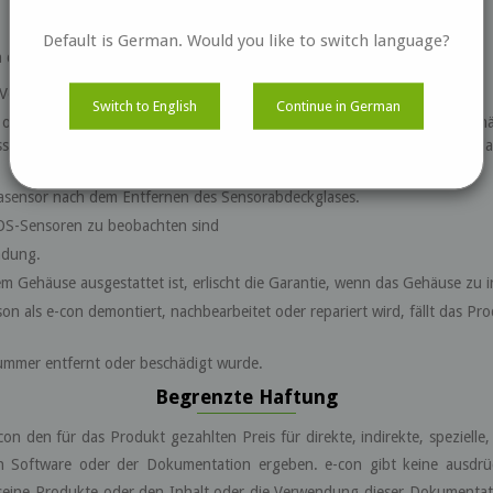
Garantieausschlüsse
Default is German. Would you like to switch language?
n den e-con-Garantieregeln ausgeschlossen:
 Verbindung mit dem Produkt verwendet wird.
Switch to English
Continue in German
g oder Fehlfunktion, die auf eine Veränderung, Modifizierung, unsach
brauch, Unfall, Fahrlässigkeit, übermäβige Feuchtigkeit, Feuer, Blitzsc
asensor nach dem Entfernen des Sensorabdeckglases.
MOS-Sensoren zu beobachten sind
adung.
 Gehäuse ausgestattet ist, erlischt die Garantie, wenn das Gehäuse zu 
 als e-con demontiert, nachbearbeitet oder repariert wird, fällt das Pro
nnummer entfernt oder beschädigt wurde.
Begrenzte Haftung
on den für das Produkt gezahlten Preis für direkte, indirekte, spezielle,
 Software oder der Dokumentation ergeben. e-con gibt keine ausdrückl
seine Produkte oder den Inhalt oder die Verwendung dieser Dokumentat