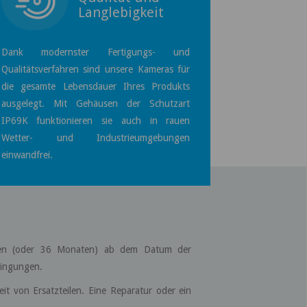
Langlebigkeit
Dank modernster Fertigungs- und
Qualitätsverfahren sind unsere Kameras für
die gesamte Lebensdauer Ihres Produkts
ausgelegt. Mit Gehäusen der Schutzart
IP69K funktionieren sie auch in rauen
Wetter- und Industrieumgebungen
einwandfrei.
ahren (oder 36 Monaten) ab dem Datum der
dingungen.
eit von Ersatzteilen. Eine Reparatur oder ein