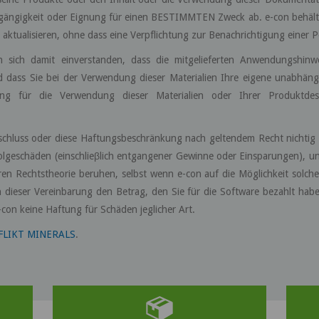
tgängigkeit oder Eignung für einen BESTIMMTEN Zweck ab. e-con behält 
ktualisieren, ohne dass eine Verpflichtung zur Benachrichtigung einer P
 sich damit einverstanden, dass die mitgelieferten Anwendungshinw
nd dass Sie bei der Verwendung dieser Materialien Ihre eigene unabhän
g für die Verwendung dieser Materialien oder Ihrer Produktdesi
schluss oder diese Haftungsbeschränkung nach geltendem Recht nichtig
r Folgeschäden (einschlieβlich entgangener Gewinne oder Einsparungen), 
en Rechtstheorie beruhen, selbst wenn e-con auf die Möglichkeit solch
dieser Vereinbarung den Betrag, den Sie für die Software bezahlt habe
-con keine Haftung für Schäden jeglicher Art.
FLIKT MINERALS
.