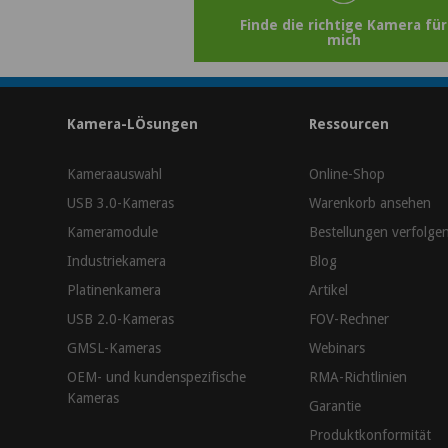
Finde die richtige Kamera für
mich
Kamera-LÖsungen
Ressourcen
Kameraauswahl
Online-Shop
USB 3.0-Kameras
Warenkorb ansehen
Kameramodule
Bestellungen verfolge
Industriekamera
Blog
Platinenkamera
Artikel
USB 2.0-Kameras
FOV-Rechner
GMSL-Kameras
Webinars
OEM- und kundenspezifische
RMA-Richtlinien
Kameras
Garantie
Produktkonformität