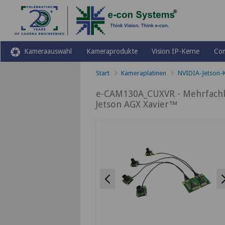
Kameraauswahl
Kameraprodukte
Vision IP-Kerne
Co
Start
Kameraplatinen
NVIDIA-Jetson-
e-CAM130A_CUXVR - Mehrfachk
Jetson AGX Xavier™
Previous