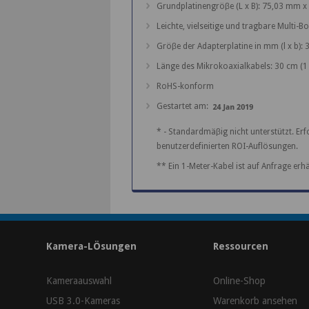
Grundplatinengröβe (L x B): 75,03 mm 
Leichte, vielseitige und tragbare Multi-
Gröβe der Adapterplatine in mm (l x b):
Länge des Mikrokoaxialkabels: 30 cm (1
RoHS-konform
Gestartet am:
* - Standardmäβig nicht unterstützt. E
benutzerdefinierten ROI-Auflösungen.
** Ein 1-Meter-Kabel ist auf Anfrage erhäl
Kamera-LÖsungen
Ressourcen
Kameraauswahl
Online-Shop
USB 3.0-Kameras
Warenkorb ansehen