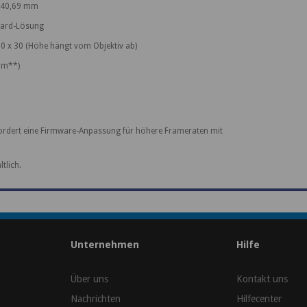
x 40,69 mm
Board-Lösung
 30 x 30 (Höhe hängt vom Objektiv ab)
 m**)
rfordert eine Firmware-Anpassung für höhere Frameraten mit
tlich.
Unternehmen
Hilfe
Über uns
Kontakt uns
Nachrichten
Hilfecenter