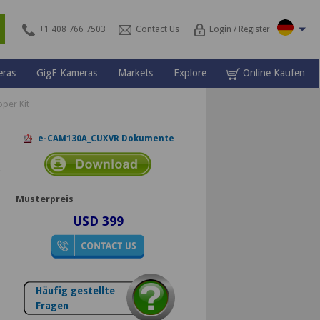
\
s
+1 408 766 7503
Contact Us
Login / Register
ras
GigE Kameras
Markets
Explore
Online Kaufen
per Kit
e-CAM130A_CUXVR Dokumente
Musterpreis
USD 399
Häufig gestellte
Fragen