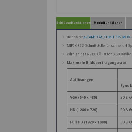
Schlüsselfunktionen
Modulfunktionen
Beinhaltet
e-CAM137A_CUMI1335_MOD
-
MIPI CSI-2-Schnittstelle für schnelle 4
Wird an das NVIDIA® Jetson AGX Xavier
Maximale Bildübertragungsrate
Auflösungen
Sync 
30 & 6
VGA (640 x 480)
30 & 6
HD (1280 x 720)
30 & 6
Full HD (1920 x 1080)