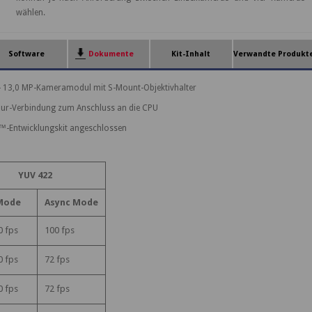
wählen.
Software
Dokumente
Kit-Inhalt
Verwandte Produkt
 13,0 MP-Kameramodul mit S-Mount-Objektivhalter
-Spur-Verbindung zum Anschluss an die CPU
™-Entwicklungskit angeschlossen
YUV 422
Mode
Async Mode
0 fps
100 fps
0 fps
72 fps
0 fps
72 fps