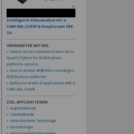
Intelligente Videoanalyse mit e-
CAM130A_CUXVR & DeepStream SDK
3.0
VERWANDTER ARTIKEL
» How to access maximum frame rate in
OpenCV Python for NVIDIA Jetson
platforms cameras
» How to achieve 4K@30fps recording in
NVIDIA Jetson platforms
» Build your dream AI applications with e-
CAM130A_CUXVR
ZIEL-APPLIKATIONEN
» Augenheilkunde
» Zahnheilkunde
» Unterstützende Technologie
» Dermatologie
» Autonome Robotersysteme