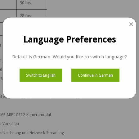
30 fps
28 fps
×
19 fps
Language Preferences
s
816 fps
Default is German. Would you like to switch language?
 1,544A (Streaming-Bedingung für vier Kameras)
70°C
Switch to English
Continue in German
2,64 W ((Streaming von 4 Kameras auf NVIDIA® Jetson AGX Xavier™)
 externe Triggeroption zum synchronen Triggern aller vier Kameras
,0-MP-MIPI-CSI-2-Kameramodul
nd Vorschau
aufzeichnung und Netzwerk-Streaming