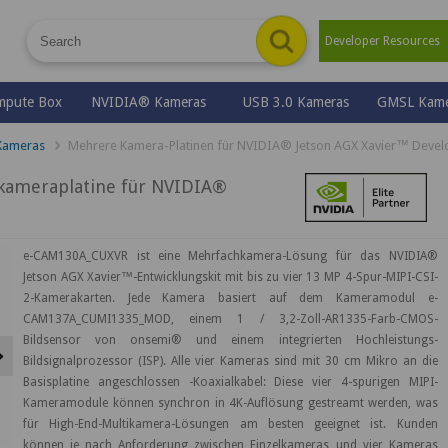
Developer Resource
mpute Box
NVIDIA® Kameras
USB 3.0 Kameras
GMSL Kame
Kameras
Mehrere Kamera-Platinen für NVIDIA® Jetson AGX Xavier™ Develo
ameraplatine für NVIDIA®
e-CAM130A_CUXVR ist eine Mehrfachkamera-Lösung für das NVIDIA®
Jetson AGX Xavier™-Entwicklungskit mit bis zu vier 13 MP 4-Spur-MIPI-CSI-
2-Kamerakarten. Jede Kamera basiert auf dem Kameramodul e-
CAM137A_CUMI1335_MOD, einem 1 / 3,2-Zoll-AR1335-Farb-CMOS-
Bildsensor von onsemi® und einem integrierten Hochleistungs-
Next
Bildsignalprozessor (ISP). Alle vier Kameras sind mit 30 cm Mikro an die
Basisplatine angeschlossen -Koaxialkabel: Diese vier 4-spurigen MIPI-
Kameramodule können synchron in 4K-Auflösung gestreamt werden, was
für High-End-Multikamera-Lösungen am besten geeignet ist. Kunden
können je nach Anforderung zwischen Einzelkameras und vier Kameras