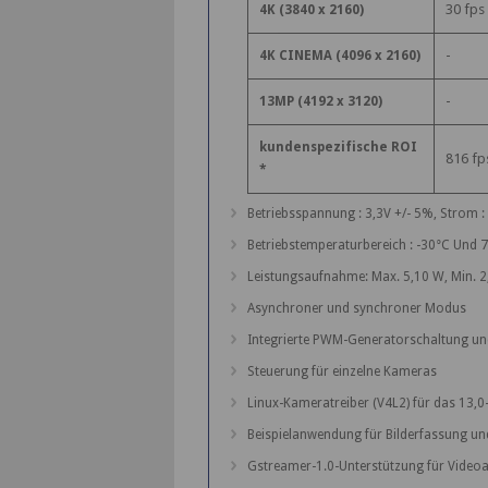
30 fps
4K (3840 x 2160)
-
4K CINEMA (4096 x 2160)
-
13MP (4192 x 3120)
kundenspezifische ROI
816 fp
*
Betriebsspannung : 3,3V +/- 5%, Strom :
Betriebstemperaturbereich : -30°C Und 
Leistungsaufnahme: Max. 5,10 W, Min. 
Asynchroner und synchroner Modus
Integrierte PWM-Generatorschaltung und
Steuerung für einzelne Kameras
Linux-Kameratreiber (V4L2) für das 13
Beispielanwendung für Bilderfassung u
Gstreamer-1.0-Unterstützung für Video