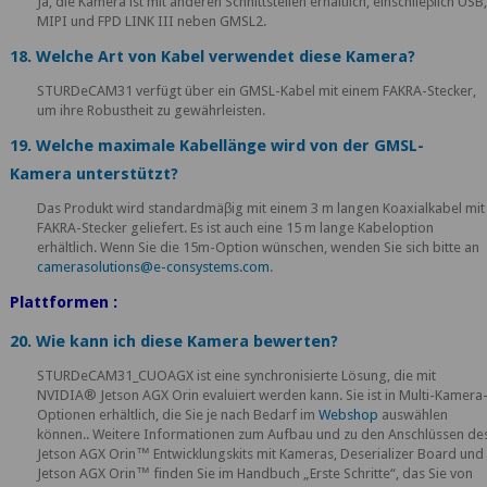
Ja, die Kamera ist mit anderen Schnittstellen erhältlich, einschlieβlich USB
MIPI und FPD LINK III neben GMSL2.
18. Welche Art von Kabel verwendet diese Kamera?
STURDeCAM31 verfügt über ein GMSL-Kabel mit einem FAKRA-Stecker,
um ihre Robustheit zu gewährleisten.
19. Welche maximale Kabellänge wird von der GMSL-
Kamera unterstützt?
Das Produkt wird standardmäβig mit einem 3 m langen Koaxialkabel mit
FAKRA-Stecker geliefert. Es ist auch eine 15 m lange Kabeloption
erhältlich. Wenn Sie die 15m-Option wünschen, wenden Sie sich bitte an
camerasolutions@e-consystems.com
.
Plattformen :
20. Wie kann ich diese Kamera bewerten?
STURDeCAM31_CUOAGX ist eine synchronisierte Lösung, die mit
NVIDIA® Jetson AGX Orin evaluiert werden kann. Sie ist in Multi-Kamera
Optionen erhältlich, die Sie je nach Bedarf im
Webshop
auswählen
können.. Weitere Informationen zum Aufbau und zu den Anschlüssen de
Jetson AGX Orin™ Entwicklungskits mit Kameras, Deserializer Board und
Jetson AGX Orin™ finden Sie im Handbuch „Erste Schritte“, das Sie von