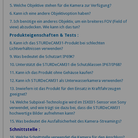
5. Welche Objektive stehen für die Kamera zur Verfügung?
6. Kann ich eine andere Objektivoption haben?
7. Ich benötige ein anderes Objektiv, um ein breiteres FOV (Field of
view) abzudecken. Wie kann ich das tun?
Produkteigenschaften & Tests :
8. Kann ich das STURDeCAM31-Produkt bei schlechten
Lichtverhältnissen verwenden?
9. Was bedeutet die Schutzart IP69K?
10. Unterstützt die STURDeCAM31 die Schutzklassen IP67/IP68?
11. Kann ich das Produkt ohne Gehäuse kaufen?
12. Kann ich STURDeCAM31 als Unterwasserkamera verwenden?
13. Inwiefern ist das Produkt für den Einsatz in Kraftfahrzeugen
geeignet?
14. Welche Subpixel-Technologie wird im ISX031-Sensor von Sony
verwendet, und wie trägt sie dazu bei, dass die STURDeCAM31
hochwertige Bilder aufnehmen kann?
15. Was bedeutet die Ausfallsicherheit des Kamera-Streamings?
Schnittstelle :
16. Welche Schnittstelle verwendet die Kamera für den Anschluss?