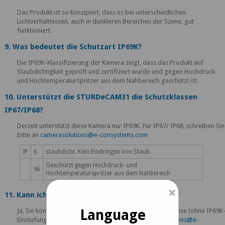
Das Produkt ist so konzipiert, dass es bei unterschiedlichen
Lichtverhältnissen, auch in dunkleren Bereichen der Szene, gut
funktioniert.
9. Was bedeutet die Schutzart IP69K?
Die IP69K-Klassifizierung der Kamera zeigt, dass das Produkt auf
Staubdichtigkeit geprüft und zertifiziert wurde und gegen Hochdruck-
und Hochtemperaturspritzer aus dem Nahbereich geschützt ist.
10. Unterstützt die STURDeCAM31 die Schutzklassen
IP67/IP68?
Derzeit unterstützt diese Kamera nur IP69K. Für IP67/ IP68, schreiben Sie
bitte an
camerasolutions@e-consystems.com
IP
6
staubdicht. Kein Eindringen von Staub.
Geschützt gegen Hochdruck- und
9k
Hochtemperaturspritzer aus dem Nahbereich
×
11. Kann ich das Produkt ohne Gehäuse kaufen?
Language
Ja, Sie können das Produkt auf Anfrage auch ohne Gehäuse (ohne IP69K
Einstufung) erhalten. Bitte kontaktieren Sie
camerasolutions@e-