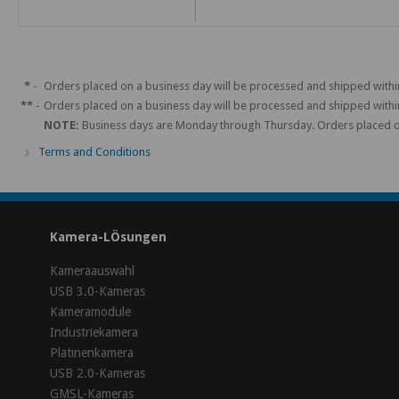
*
-
Orders placed on a business day will be processed and shipped withi
**
-
Orders placed on a business day will be processed and shipped withi
NOTE:
Business days are Monday through Thursday. Orders placed on
Terms and Conditions
Kamera-LÖsungen
Kameraauswahl
USB 3.0-Kameras
Kameramodule
Industriekamera
Platinenkamera
USB 2.0-Kameras
GMSL-Kameras