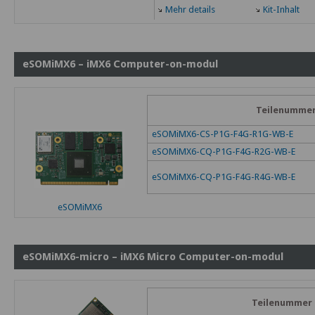
Mehr details
Kit-Inhalt
eSOMiMX6 – iMX6 Computer-on-modul
Teilenumme
eSOMiMX6-CS-P1G-F4G-R1G-WB-E
eSOMiMX6-CQ-P1G-F4G-R2G-WB-E
eSOMiMX6-CQ-P1G-F4G-R4G-WB-E
eSOMiMX6
eSOMiMX6-micro – iMX6 Micro Computer-on-modul
Teilenummer