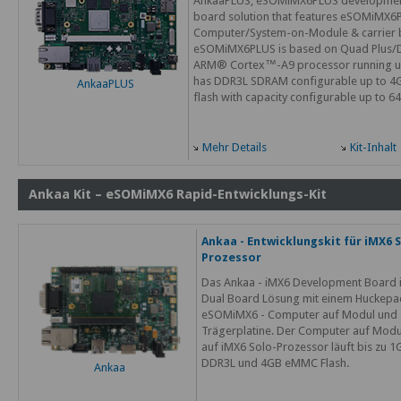
AnkaaPLUS, eSOMiMX6PLUS development k
board solution that features eSOMiMX6
Computer/System-on-Module & carrier 
eSOMiMX6PLUS is based on Quad Plus/D
ARM® Cortex™-A9 processor running up 
has DDR3L SDRAM configurable up to 
AnkaaPLUS
flash with capacity configurable up to 6
Mehr Details
Kit-Inhalt
Ankaa Kit – eSOMiMX6 Rapid-Entwicklungs-Kit
Ankaa - Entwicklungskit für iMX6 
Prozessor
Das Ankaa - iMX6 Development Board i
Dual Board Lösung mit einem Huckepa
eSOMiMX6 - Computer auf Modul und
Trägerplatine. Der Computer auf Modul
auf iMX6 Solo-Prozessor läuft bis zu 
DDR3L und 4GB eMMC Flash.
Ankaa