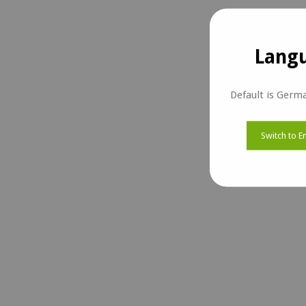
Langu
Default is Germ
Switch to E