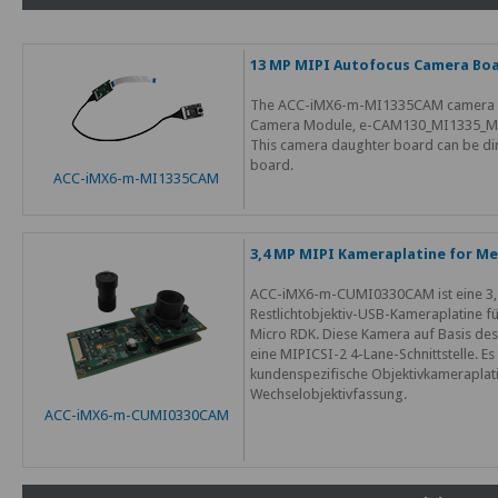
13 MP MIPI Autofocus Camera Boar
The ACC-iMX6-m-MI1335CAM camera da
Camera Module, e-CAM130_MI1335_M
This camera daughter board can be di
board.
ACC-iMX6-m-MI1335CAM
3,4 MP MIPI Kameraplatine for Mei
ACC-iMX6-m-CUMI0330CAM ist eine 3,
Restlichtobjektiv-USB-Kameraplatine f
Micro RDK. Diese Kamera auf Basis de
eine MIPICSI-2 4-Lane-Schnittstelle. Es
kundenspezifische Objektivkameraplati
Wechselobjektivfassung.
ACC-iMX6-m-CUMI0330CAM