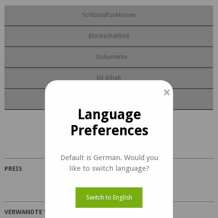
Schlüsselfunktionen
Blockschaltbild
Dokumente
Kit-Inhalt
×
Anpassung
Language
Preferences
Acacia Dokumente
Default is German. Would you
like to switch language?
PREIS
Switch to English
VERWANDTE VIDEOS