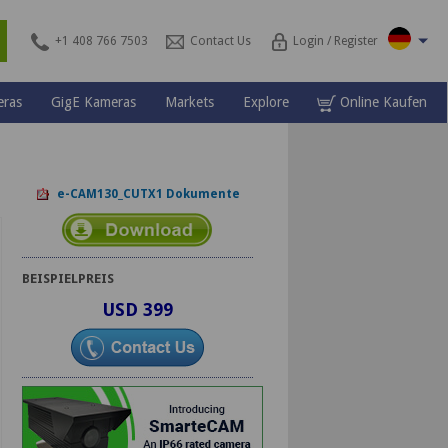
\
s
+1 408 766 7503
Contact Us
Login / Register
ras
GigE Kameras
Markets
Explore
Online Kaufen
e-CAM130_CUTX1 Dokumente
BEISPIELPREIS
USD 399