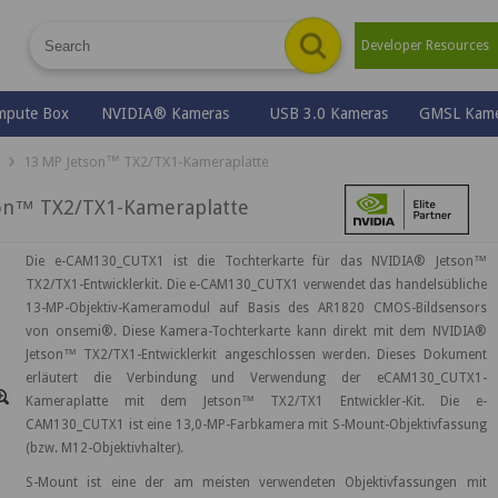
Developer Resource
mpute Box
NVIDIA® Kameras
USB 3.0 Kameras
GMSL Kame
13 MP Jetson™ TX2/TX1-Kameraplatte
on™ TX2/TX1-Kameraplatte
Die e-CAM130_CUTX1 ist die Tochterkarte für das NVIDIA® Jetson™
TX2/TX1-Entwicklerkit. Die e-CAM130_CUTX1 verwendet das handelsübliche
13-MP-Objektiv-Kameramodul auf Basis des AR1820 CMOS-Bildsensors
von onsemi®. Diese Kamera-Tochterkarte kann direkt mit dem NVIDIA®
Jetson™ TX2/TX1-Entwicklerkit angeschlossen werden. Dieses Dokument
erläutert die Verbindung und Verwendung der eCAM130_CUTX1-
Kameraplatte mit dem Jetson™ TX2/TX1 Entwickler-Kit. Die e-
CAM130_CUTX1 ist eine 13,0-MP-Farbkamera mit S-Mount-Objektivfassung
(bzw. M12-Objektivhalter).
S-Mount ist eine der am meisten verwendeten Objektivfassungen mit