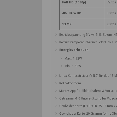
72 fps
Full HD (1080p)
30 fps
4K/Ultra HD
20 fps
13 MP
Betriebsspannung 5 V +/- 5 %, Strom -
Betriebstemperaturbereich: -30°C to + 8
Energieverbrauch:
Max : 1.92W
Min : 1.50W
Linux-Kameratreiber (V4L2) für das 13
RoHS-konform
Muster-App für Bildaufnahme & Vorscha
Gstreamer-1.0 Unterstützung für Vide
Größe der Karte (L x B x H): 75,03 mm x
Gewicht der Karte: 20 Gramm (ohne Obje