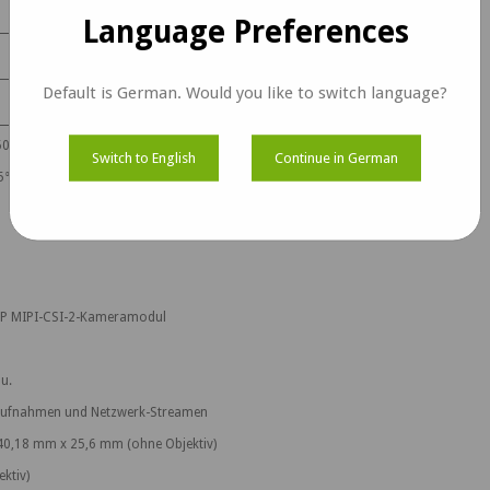
Language Preferences
Default is German. Would you like to switch language?
450 mA
Switch to English
Continue in German
5°C
 MP MIPI-CSI-2-Kameramodul
u.
oaufnahmen und Netzwerk-Streamen
 40,18 mm x 25,6 mm (ohne Objektiv)
ktiv)