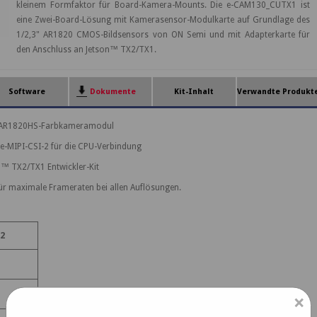
kleinem Formfaktor für Board-Kamera-Mounts. Die e-CAM130_CUTX1 ist
eine Zwei-Board-Lösung mit Kamerasensor-Modulkarte auf Grundlage des
1/2,3" AR1820 CMOS-Bildsensors von ON Semi und mit Adapterkarte für
den Anschluss an Jetson™ TX2/TX1.
Software
Dokumente
Kit-Inhalt
Verwandte Produkt
 AR1820HS-Farbkameramodul
ne-MIPI-CSI-2 für die CPU-Verbindung
™ TX2/TX1 Entwickler-Kit
für maximale Frameraten bei allen Auflösungen.
2
×