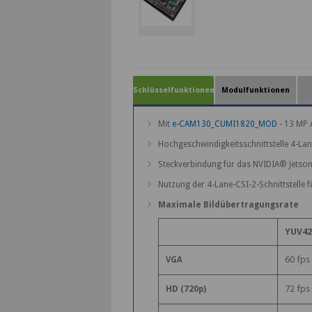
Schlüsselfunktionen
Modulfunktionen
Mit
e-CAM130_CUMI1820_MOD
- 13 MP
Hochgeschwindigkeitsschnittstelle 4-La
Steckverbindung für das NVIDIA® Jetson
Nutzung der 4-Lane-CSI-2-Schnittstelle 
Maximale Bildübertragungsrate
YUV42
60 fps
VGA
72 fps
HD (720p)