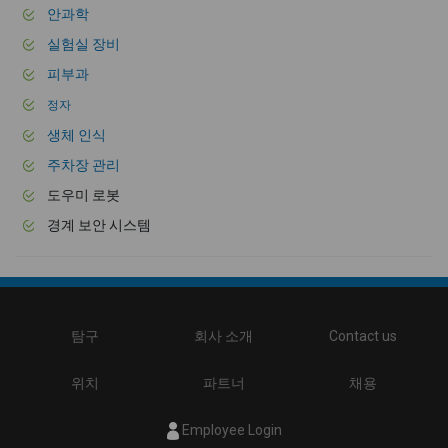
안과학
실험실 장비
피부과
정자
생체 인식
주차장 관리
도우미 로봇
경계 보안 시스템
탐구
회사 소개
Contact us
위치
파트너
채용
Employee Login