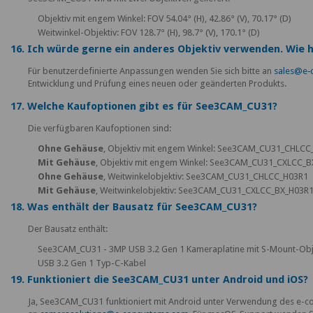
Objektiv mit engem Winkel: FOV 54.04° (H), 42.86° (V), 70.17° (D)
Weitwinkel-Objektiv: FOV 128.7° (H), 98.7° (V), 170.1° (D)
16. Ich würde gerne ein anderes Objektiv verwenden. Wie 
Für benutzerdefinierte Anpassungen wenden Sie sich bitte an
sales@e‑
Entwicklung und Prüfung eines neuen oder geänderten Produkts.
17. Welche Kaufoptionen gibt es für See3CAM_CU31?
Die verfügbaren Kaufoptionen sind:
Ohne Gehäuse
, Objektiv mit engem Winkel: See3CAM_CU31_CHLCC
Mit Gehäuse
, Objektiv mit engem Winkel: See3CAM_CU31_CXLCC_
Ohne Gehäuse
, Weitwinkelobjektiv: See3CAM_CU31_CHLCC_H03R1
Mit Gehäuse
, Weitwinkelobjektiv: See3CAM_CU31_CXLCC_BX_H03R
18. Was enthält der Bausatz für See3CAM_CU31?
Der Bausatz enthält:
See3CAM_CU31 - 3MP USB 3.2 Gen 1 Kameraplatine mit S-Mount-Obj
USB 3.2 Gen 1 Typ-C-Kabel
19. Funktioniert die See3CAM_CU31 unter Android und iOS?
Ja, See3CAM_CU31 funktioniert mit Android unter Verwendung des e-co