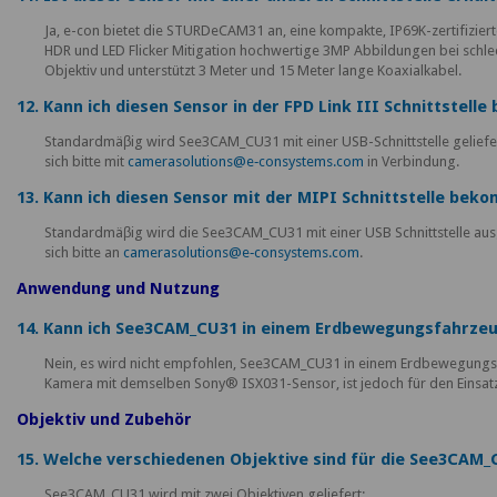
Ja, e-con bietet die STURDeCAM31 an, eine kompakte, IP69K-zertifizie
HDR und LED Flicker Mitigation hochwertige 3MP Abbildungen bei schle
Objektiv und unterstützt 3 Meter und 15 Meter lange Koaxialkabel.
12. Kann ich diesen Sensor in der FPD Link III Schnittstel
Standardmäβig wird See3CAM_CU31 mit einer USB-Schnittstelle geliefert
sich bitte mit
camerasolutions@e‑consystems.com
in Verbindung.
13. Kann ich diesen Sensor mit der MIPI Schnittstelle be
Standardmäβig wird die See3CAM_CU31 mit einer USB Schnittstelle ausg
sich bitte an
camerasolutions@e‑consystems.com
.
Anwendung und Nutzung
14. Kann ich See3CAM_CU31 in einem Erdbewegungsfahrze
Nein, es wird nicht empfohlen, See3CAM_CU31 in einem Erdbewegungs
Kamera mit demselben Sony® ISX031-Sensor, ist jedoch für den Einsatz 
Objektiv und Zubehör
15. Welche verschiedenen Objektive sind für die See3CAM_C
See3CAM_CU31 wird mit zwei Objektiven geliefert: