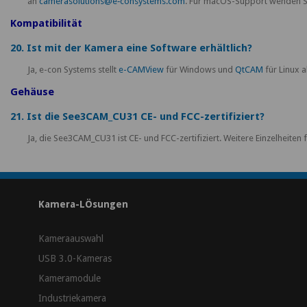
an
camerasolutions@e‑consystems.com
. Für macOS-Support wenden S
Kompatibilität
20. Ist mit der Kamera eine Software erhältlich?
Ja, e-con Systems stellt
e-CAMView
für Windows und
QtCAM
für Linux 
Gehäuse
21. Ist die See3CAM_CU31 CE- und FCC-zertifiziert?
Ja, die See3CAM_CU31 ist CE- und FCC-zertifiziert. Weitere Einzelheiten 
Kamera-LÖsungen
Kameraauswahl
USB 3.0-Kameras
Kameramodule
Industriekamera