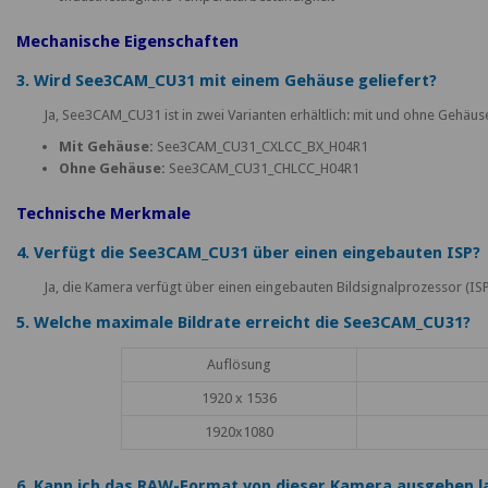
Mechanische Eigenschaften
3. Wird See3CAM_CU31 mit einem Gehäuse geliefert?
Ja, See3CAM_CU31 ist in zwei Varianten erhältlich: mit und ohne Gehäus
Mit Gehäuse:
See3CAM_CU31_CXLCC_BX_H04R1
Ohne Gehäuse:
See3CAM_CU31_CHLCC_H04R1
Technische Merkmale
4. Verfügt die See3CAM_CU31 über einen eingebauten ISP?
Ja, die Kamera verfügt über einen eingebauten Bildsignalprozessor (ISP
5. Welche maximale Bildrate erreicht die See3CAM_CU31?
Auflösung
1920 x 1536
1920x1080
6. Kann ich das RAW-Format von dieser Kamera ausgeben l