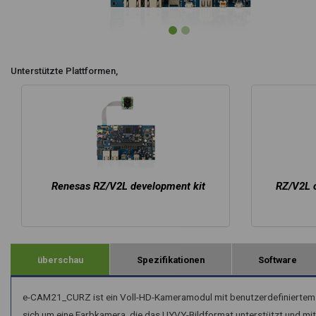
Unterstützte Plattformen,
Renesas RZ/V2L development kit
RZ/V2L o
überschau
Spezifikationen
Software
e-CAM21_CURZ ist ein Voll-HD-Kameramodul mit benutzerdefiniertem O
sich um eine Farbkamera, die das UYVY-Bildformat unterstützt und mit