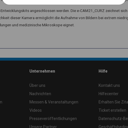
ntwicklungskits angeschlossen werden. Die e-CAM21_CURZ zeichnet sich 
chkeit dieser Kamera ermöglicht die Aufnahme von Bildern bei extrem niedri
ndungen und medizinische Mikroskope eignet.
Unternehmen
Hilfe
Über uns
Kontakt uns
Nachrichten
Hilfecenter
en
Messen & Veranstaltungen
Erhalten Sie Zita
Videos
Ticket erstellen
Presseveröffentlichungen
Datenschutz-B
Unsere Partner
Geschäftsbedi