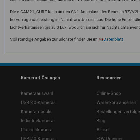
Die e-CAM21_CURZ kann an den CN1-Anschluss des Renesas RZ/V2L-E
hervorragende Leistung im Nahinfrarotbereich aus. Die hohe Empfindli
Lichtverhältnissen bis zu 0 Lux, wodurch sie sich für Nachtsichtanwe
Vollständige Angaben zur Bildrate finden Sie im
Datenblatt
\
Kamera-LÖsungen
Ressourcen
Kameraauswahl
Online-Shop
USB 3.0-Kameras
Warenkorb ansehen
Kameramodule
Bestellungen verfolg
Industriekamera
Blog
Platinenkamera
Artikel
USB 2.0-Kameras
FOV-Rechner