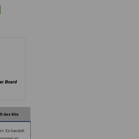
er Board
lt des Kits
t. Es handelt
tattet ist.