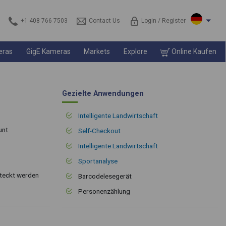
+1 408 766 7503
Contact Us
Login / Register
eras
GigE Kameras
Markets
Explore
Online Kaufen
Gezielte Anwendungen
Intelligente Landwirtschaft
unt
Self-Checkout
Intelligente Landwirtschaft
Sportanalyse
steckt werden
Barcodelesegerät
Personenzählung