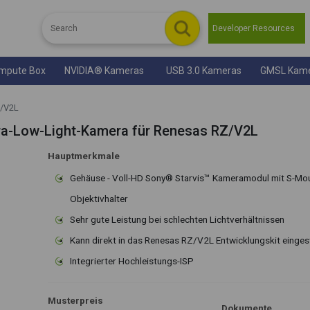
Developer Resources
mpute Box
NVIDIA® Kameras
USB 3.0 Kameras
GMSL Kam
Z/V2L
a-Low-Light-Kamera für Renesas RZ/V2L
Hauptmerkmale
Gehäuse - Voll-HD Sony® Starvis™ Kameramodul mit S-Mo
Objektivhalter
Sehr gute Leistung bei schlechten Lichtverhältnissen
Kann direkt in das Renesas RZ/V2L Entwicklungskit einge
Integrierter Hochleistungs-ISP
Musterpreis
Dokumente