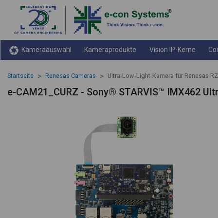
Kameraauswahl
Kameraprodukte
Vision IP-Kerne
Co
Startseite
Renesas Cameras
Ultra-Low-Light-Kamera für Renesas R
e-CAM21_CURZ - Sony® STARVIS™ IMX462 Ultr