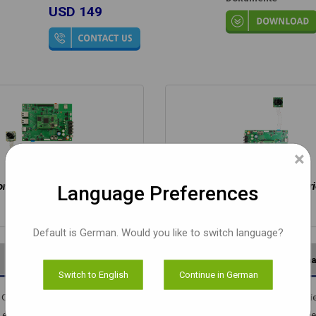
USD 149
×
n MistyWest Carrier Board
RZ/G2L on MistyWest Carri
Language Preferences
Default is German. Would you like to switch language?
Dokumente
Unterstützte Plattformen
Inha
Switch to English
Continue in German
bjektiv, das auf einem 1/2,8" Sony Starvis IMX462 CMOS-Bildsensor basier
 einem S-Mount-Objektivhalter (auch bekannt als M12-Boardobjektiv) ausges