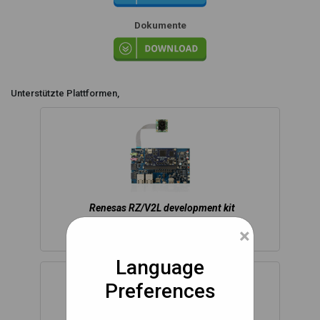
Dokumente
Unterstützte Plattformen,
Renesas RZ/V2L development kit
×
Language
Preferences