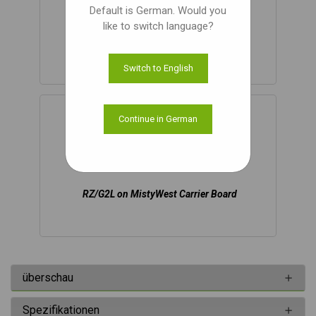
Default is German. Would you
like to switch language?
RZ/V2L on MistyWest Carrier Board
Switch to English
Continue in German
RZ/G2L on MistyWest Carrier Board
überschau
Spezifikationen