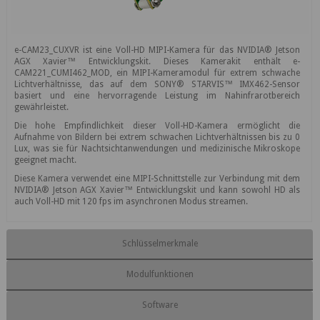
e-CAM23_CUXVR ist eine Voll-HD MIPI-Kamera für das NVIDIA® Jetson
AGX Xavier™ Entwicklungskit. Dieses Kamerakit enthält e-
CAM221_CUMI462_MOD, ein MIPI-Kameramodul für extrem schwache
Lichtverhältnisse, das auf dem SONY® STARVIS™ IMX462-Sensor
basiert und eine hervorragende Leistung im Nahinfrarotbereich
gewährleistet.
Die hohe Empfindlichkeit dieser Voll-HD-Kamera ermöglicht die
Aufnahme von Bildern bei extrem schwachen Lichtverhältnissen bis zu 0
Lux, was sie für Nachtsichtanwendungen und medizinische Mikroskope
geeignet macht.
Diese Kamera verwendet eine MIPI-Schnittstelle zur Verbindung mit dem
NVIDIA® Jetson AGX Xavier™ Entwicklungskit und kann sowohl HD als
auch Voll-HD mit 120 fps im asynchronen Modus streamen.
Schlüsselmerkmale
Modulfunktionen
Software