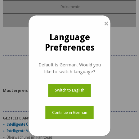
Dokumente
Kit-Inhalt
×
Language
Preferences
Default is German. Would you
e-CAM23_CUXVR Dokumente
like to switch language?
Switch to English
Musterpreis
Continue in German
GEZIELTE ANWENDUNGEN
» Intelligente Überwachung
» Intelligente Verkehrssysteme
» Überwachung im Fahrzeug