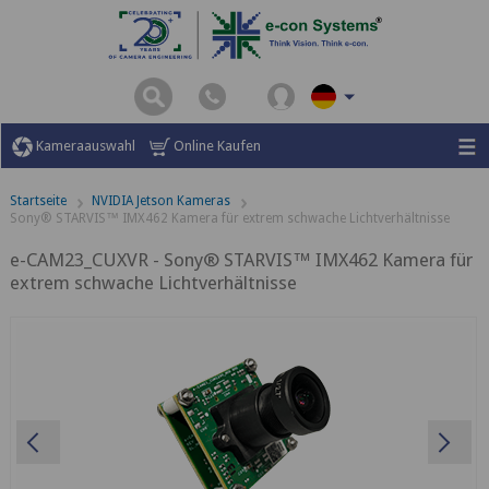
Kameraauswahl
Online Kaufen
Startseite
NVIDIA Jetson Kameras
Sony® STARVIS™ IMX462 Kamera für extrem schwache Lichtverhältnisse
e-CAM23_CUXVR - Sony® STARVIS™ IMX462 Kamera für
extrem schwache Lichtverhältnisse
Previous
Ne