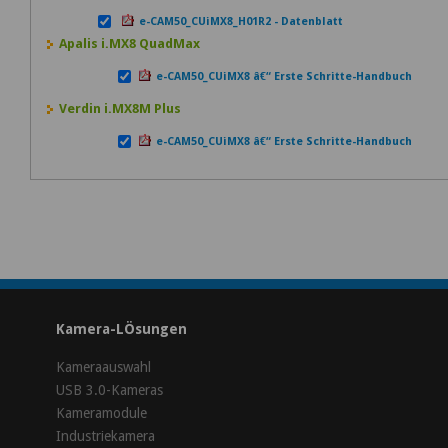
e-CAM50_CUiMX8_H01R2 - Datenblatt
Apalis i.MX8 QuadMax
e-CAM50_CUiMX8 â€“ Erste Schritte-Handbuch
Verdin i.MX8M Plus
e-CAM50_CUiMX8 â€“ Erste Schritte-Handbuch
Kamera-LÖsungen
Kameraauswahl
USB 3.0-Kameras
Kameramodule
Industriekamera