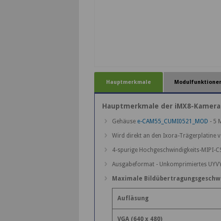
Hauptmerkmale
Modulfunktione
Hauptmerkmale der iMX8-Kamera
Gehäuse
e-CAM55_CUMI0521_MOD
- 5 
Wird direkt an den Ixora-Trägerplatin
4-spurige Hochgeschwindigkeits-MIPI-CS
Ausgabeformat - Unkomprimiertes UYV
Maximale Bildübertragungsgeschwi
Aufläsung
VGA (640 x 480)