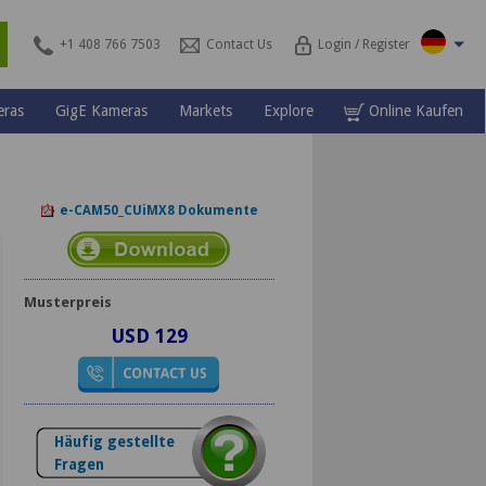
\
s
+1 408 766 7503
Contact Us
Login / Register
ras
GigE Kameras
Markets
Explore
Online Kaufen
e-CAM50_CUiMX8 Dokumente
Musterpreis
USD 129
Häufig gestellte
Fragen