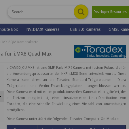
Developer Resource
mpute Box
NVIDIA® Kameras
USB 3.0 Kameras
GMSL Kame
 i.MX 8QM Kamerakarte
 für i.MX8 Quad Max
e-CAM50_CUiMX8 ist eine 5MP-Farb-MIPI-Kamera mit festem Fokus, die für
die Anwendungsprozessoren der NXP i.MX8-Serie entwickelt wurde. Diese
Kamera kann direkt an die Toradex Standard-Trägerplatinen - Ixora
Trägerplatine und Verdin Entwicklungsplatine - angeschlossen werden.
Diese Kamera wird mit einem produktionsreifen Kameratreiber geliefert, der
Next
in Torizon integriert ist, einer einsatzbereiten Linux-Distribution von
Toradex, die eine schnelle Entwicklung einer Vielzahl von Anwendungen
ermöglicht.
Diese Kamera unterstützt die folgenden Toradex Computer-On-Module: