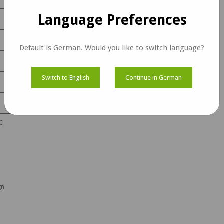
Language Preferences
70 fps
53 fps
Default is German. Would you like to switch language?
65 fps
Switch to English
Continue in German
38 fps
28 fps
C
gn