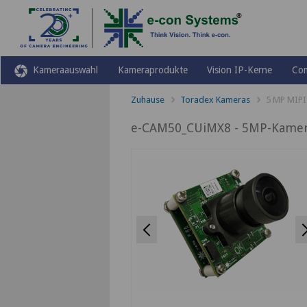
Kameraauswahl
Kameraprodukte
Vision IP-Kerne
Co
Zuhause
Toradex Kameras
5 MP MIPI
e-CAM50_CUiMX8 - 5MP-Kamera
Previous