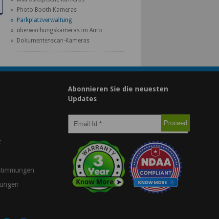
» Photo Booth Kameras
» Parkplatzverwaltung
» überwachungskameras im Auto
» Dokumentenscan-Kameras
Abonnieren Sie die neuesten
Updates
t
stimmungen
gungen