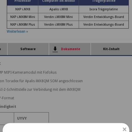
Prozessor
Computer-on-Modul
Trägerplatine
NXP i.MX8
Apalis i.MX8
Ixora Trägerplatine
NXP i.MX8M Mini
Verdin i.MX8M Mini
Verdin Entwicklungs-Board
NXP i.MX8M Plus
Verdin i.MX8M Plus
Verdin Entwicklungs-Board
Weiterlesen »
n
Software
Dokumente
Kit-Inhalt
:
MP MIPI-Kameramodul mit Fixfokus
e von Toradex für Apalis iMX8QM SOM angeschlossen
I-2-Schnittstelle zur Verbindung mit dem iMX8QM
Y-Format
ndigkeit
UYVY
×
53 fps