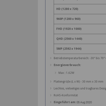
HD (1280 x 720)
960P (1280 x 960)
FHD (1920 x 1080)
QHD (2560 x 1440)
5MP (2592 x 1944)
Betriebstemperaturbereich: -30° bis 70° 
Energieverbrauch:
Max : 1.62W
Plattengröβe (L x W) - 30 mm x 30 mm
Leichtes, vielseitiges und tragbares Desi
RoHS-Konformität
Eingeführt am
: