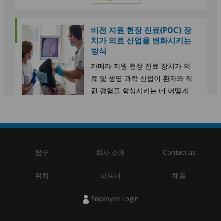
비전 지원 현장 진료(POC) 장
치가 의료 산업을 변화시키는
방식
카메라 지원 현장 진료 장치가 의
료 및 생명 과학 산업이 환자와 직
원 경험을 향상시키는 데 어떻게
도움이 되는지 자세히 알아보세
요. 또한 현장 진료의 가장 중요한
비전 지원 사용 사례 중 일부를 살
펴보세요.
탐구
회사 소개
Contact us
더알아보기
위치
파트너
채용
수술 후 및 재택 환자 치료에
있어 임베디드 비전의 역할
Employee Login
임베디드 비전 및 카메라 기반 의