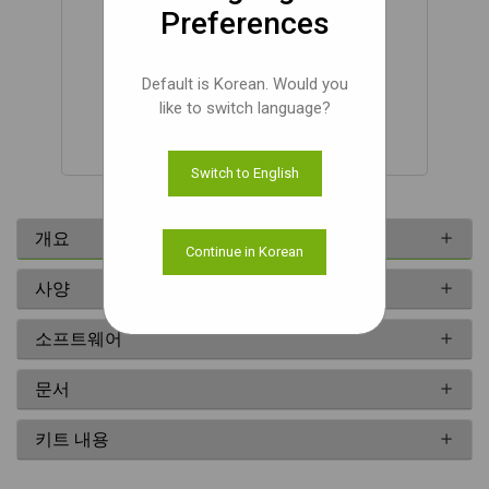
Preferences
Default is Korean. Would you
like to switch language?
Renesas RZ/V2H development kit
Switch to English
개요
Continue in Korean
사양
소프트웨어
문서
키트 내용