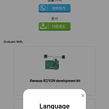
문서
Evaluate With,
Renesas RZ/V2N development kit
×
Language