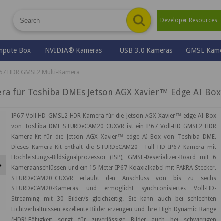
Developer Resource
mpute Box
NVIDIA® Kameras
USB 3.0 Kameras
GMSL Kame
67 HDR GMSL2 Multi-Kamera
a für Toshiba DMEs Jetson AGX Xavier™ Edge AI Box
IP67 Voll-HD GMSL2 HDR Kamera für die Jetson AGX Xavier™ edge AI Box
von Toshiba DME STURDeCAM20_CUXVR ist ein IP67 Voll-HD GMSL2 HDR
Kamera-Kit für die Jetson AGX Xavier™ edge AI Box von Toshiba DME.
Dieses Kamera-Kit enthält die STURDeCAM20 - Full HD IP67 Kamera mit
Hochleistungs-Bildsignalprozessor (ISP), GMSL-Deserializer-Board mit 6
Next
Kameraanschlüssen und ein 15 Meter IP67 Koaxialkabel mit FAKRA-Stecker.
STURDeCAM20_CUXVR erlaubt den Anschluss von bis zu sechs
STURDeCAM20-Kameras und ermöglicht synchronisiertes Voll-HD-
Streaming mit 30 Bilder/s gleichzeitig. Sie kann auch bei schlechten
Lichtverhältnissen exzellente Bilder erzeugen und ihre High Dynamic Range
(HDR)-Fähigkeit sorgt für zuverlässige Bilder auch bei schwierigen