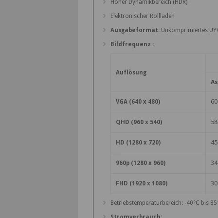
Hoher Dynamikbereich (HDR)
Elektronischer Rollladen
Ausgabeformat:
Unkomprimiertes UY
Bildfrequenz :
Auflösung
As
60
VGA (640 x 480)
58
QHD (960 x 540)
45
HD (1280 x 720)
34
960p (1280 x 960)
30
FHD (1920 x 1080)
Betriebstemperaturbereich: -40°C bis 85
Stromverbrauch: