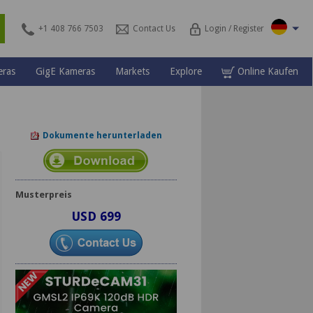
\
s
+1 408 766 7503
Contact Us
Login / Register
ras
GigE Kameras
Markets
Explore
Online Kaufen
Dokumente herunterladen
Musterpreis
USD 699