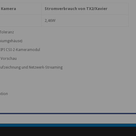
n Kamera
Stromverbrauch von TX2/Xavier
2,46W
 Toleranz
iniumgehäuse)
 MIPI CSI-2-Kameramodul
& Vorschau
aufzeichnung und Netzwerk-Streaming
ktion