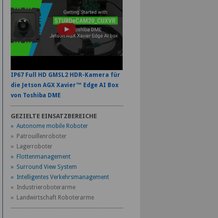
IP67 Full HD GMSL2 HDR-Kamera für
die Jetson AGX Xavier™ Edge AI Box
von Toshiba DME
GEZIELTE EINSATZBEREICHE
» Autonome mobile Roboter
» Patrouillenroboter
» Lagerroboter
» Flottenmanagement
» Surround View System
» Intelligentes Verkehrsmanagement
» Industrieroboterarme
» Landwirtschaft Roboterarme