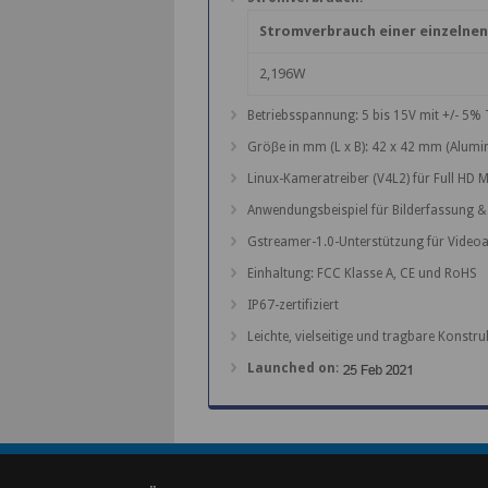
Stromverbrauch einer einzelne
2,196W
Betriebsspannung: 5 bis 15V mit +/- 5%
Gröβe in mm (L x B): 42 x 42 mm (Alum
Linux-Kameratreiber (V4L2) für Full HD
Anwendungsbeispiel für Bilderfassung 
Gstreamer-1.0-Unterstützung für Video
Einhaltung: FCC Klasse A, CE und RoHS
IP67-zertifiziert
Leichte, vielseitige und tragbare Konstru
Launched on
: