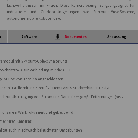
Lichtverhältnissen im Freien. Diese Kameralösung ist gut geeignet für
industrielle und Outdoor-Umgebungen wie Surround-View-Systeme,
autonome mobile Roboter usw.
n
Software
Dokumentes
Anpassung
ramodul mit S-Mount-Objektivhalterung
-Schnittstelle zur Verbindung mit der CPU
ge AI-Box von Toshiba angeschlossen
-Schnittstelle mit IP67-zertifiziertem FAKRA-Steckverbinder-Design
el zur Übertragung von Strom und Daten über groβe Entfernungen (bis zu
n unserem Werk fokussiert und geklebt wird
t mehreren Kameras
alität auch in schwach beleuchteten Umgebungen