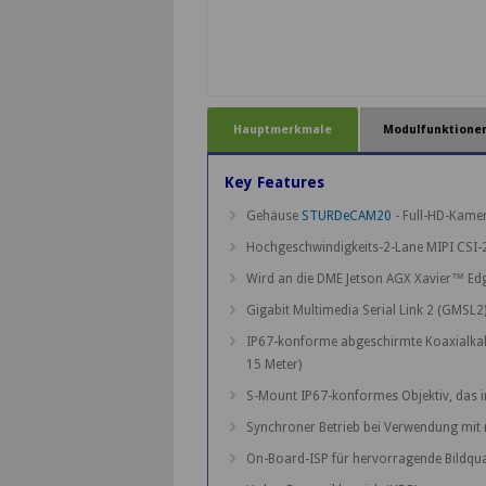
Hauptmerkmale
Modulfunktione
Key Features
Gehäuse
STURDeCAM20
- Full-HD-Kame
Hochgeschwindigkeits-2-Lane MIPI CSI-2
Wird an die DME Jetson AGX Xavier™ Ed
Gigabit Multimedia Serial Link 2 (GMSL2)
IP67-konforme abgeschirmte Koaxialkab
15 Meter)
S-Mount IP67-konformes Objektiv, das i
Synchroner Betrieb bei Verwendung mi
On-Board-ISP für hervorragende Bildqu