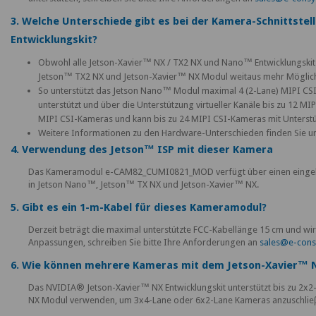
3. Welche Unterschiede gibt es bei der Kamera-Schnittst
Entwicklungskit?
Obwohl alle Jetson-Xavier™ NX / TX2 NX und Nano™ Entwicklungskits d
Jetson™ TX2 NX und Jetson-Xavier™ NX Modul weitaus mehr Möglichk
So unterstützt das Jetson Nano™ Modul maximal 4 (2-Lane) MIPI CS
unterstützt und über die Unterstützung virtueller Kanäle bis zu 12 M
MIPI CSI-Kameras und kann bis zu 24 MIPI CSI-Kameras mit Unterstüt
Weitere Informationen zu den Hardware-Unterschieden finden Sie 
4. Verwendung des Jetson™ ISP mit dieser Kamera
Das Kameramodul e-CAM82_CUMI0821_MOD verfügt über einen eingebaute
in Jetson Nano™, Jetson™ TX NX und Jetson-Xavier™ NX.
5. Gibt es ein 1-m-Kabel für dieses Kameramodul?
Derzeit beträgt die maximal unterstützte FCC-Kabellänge 15 cm und w
Anpassungen, schreiben Sie bitte Ihre Anforderungen an
sales@e-con
6. Wie können mehrere Kameras mit dem Jetson-Xavier™ 
Das NVIDIA® Jetson-Xavier™ NX Entwicklungskit unterstützt bis zu 2x2
NX Modul verwenden, um 3x4-Lane oder 6x2-Lane Kameras anzuschlie