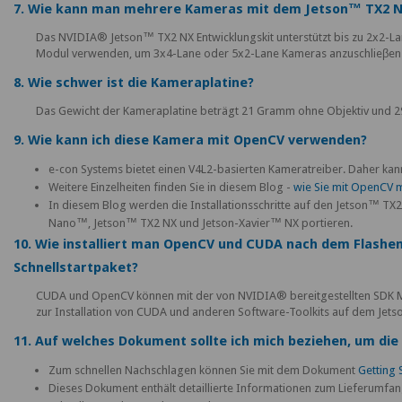
7. Wie kann man mehrere Kameras mit dem Jetson™ TX2 N
Das NVIDIA® Jetson™ TX2 NX Entwicklungskit unterstützt bis zu 2x2-La
Modul verwenden, um 3x4-Lane oder 5x2-Lane Kameras anzuschlieβen
8. Wie schwer ist die Kameraplatine?
Das Gewicht der Kameraplatine beträgt 21 Gramm ohne Objektiv und 2
9. Wie kann ich diese Kamera mit OpenCV verwenden?
e-con Systems bietet einen V4L2-basierten Kameratreiber. Daher k
Weitere Einzelheiten finden Sie in diesem Blog -
wie Sie mit OpenCV m
In diesem Blog werden die Installationsschritte auf den Jetson™ TX
Nano™, Jetson™ TX2 NX und Jetson-Xavier™ NX portieren.
10. Wie installiert man OpenCV und CUDA nach dem Flashe
Schnellstartpaket?
CUDA und OpenCV können mit der von NVIDIA® bereitgestellten SDK M
zur Installation von CUDA und anderen Software-Toolkits auf dem Jets
11. Auf welches Dokument sollte ich mich beziehen, um di
Zum schnellen Nachschlagen können Sie mit dem Dokument
Getting 
Dieses Dokument enthält detaillierte Informationen zum Lieferumf