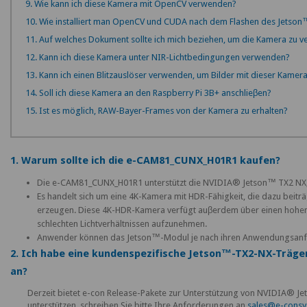
9. Wie kann ich diese Kamera mit OpenCV verwenden?
10. Wie installiert man OpenCV und CUDA nach dem Flashen des Jetson™
11. Auf welches Dokument sollte ich mich beziehen, um die Kamera zu 
12. Kann ich diese Kamera unter NIR-Lichtbedingungen verwenden?
13. Kann ich einen Blitzauslöser verwenden, um Bilder mit dieser Kame
14. Soll ich diese Kamera an den Raspberry Pi 3B+ anschlieβen?
15. Ist es möglich, RAW-Bayer-Frames von der Kamera zu erhalten?
1. Warum sollte ich die e-CAM81_CUNX_H01R1 kaufen?
Die e-CAM81_CUNX_H01R1 unterstützt die NVIDIA® Jetson™ TX2 NX,
Es handelt sich um eine 4K-Kamera mit HDR-Fähigkeit, die dazu beiträ
erzeugen. Diese 4K-HDR-Kamera verfügt auβerdem über einen hohen S
schlechten Lichtverhältnissen aufzunehmen.
Anwender können das Jetson™-Modul je nach ihren Anwendungsan
2. Ich habe eine kundenspezifische Jetson™-TX2-NX-Träge
an?
Derzeit bietet e-con Release-Pakete zur Unterstützung von NVIDIA® J
unterstützen, schreiben Sie bitte Ihre Anforderungen an
sales@e-cons