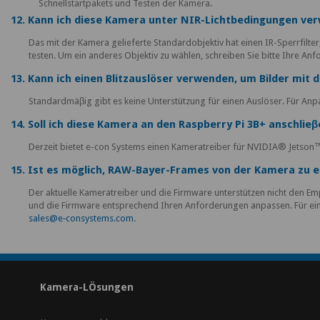
Schnellstartpakets und Testen der Kamera.
12. Kann ich diese Kamera unter NIR-Lichtbedingungen ve
Das mit der Kamera gelieferte Standardobjektiv hat einen IR-Sperrfilter,
testen. Um ein anderes Objektiv zu wählen, schreiben Sie bitte Ihre A
13. Kann ich einen Blitzauslöser verwenden, um Bilder mi
Standardmäβig gibt es keine Unterstützung für einen Auslöser. Für An
14. Soll ich diese Kamera an den Raspberry Pi 3B+ anschlieβ
Derzeit bietet e-con Systems einen Kameratreiber für NVIDIA® Jetson
15. Ist es möglich, RAW-Bayer-Frames von der Kamera zu e
Der aktuelle Kameratreiber und die Firmware unterstützen nicht den
und die Firmware entsprechend Ihren Anforderungen anpassen. Für ein
sales@e‑consystems.com
.
Kamera-LÖsungen