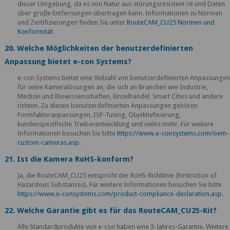
dieser Umgebung, da es von Natur aus störungsresistent ist und Daten
über groβe Entfernungen übertragen kann. Informationen zu Normen
und Zertifizierungen finden Sie unter
RouteCAM_CU25 Normen und
Konformität
.
20. Welche Möglichkeiten der benutzerdefinierten
Anpassung bietet e-con Systems?
e-con Systems bietet eine Vielzahl von benutzerdefinierten Anpassunge
für seine Kameralösungen an, die sich an Branchen wie Industrie,
Medizin und Biowissenschaften, Einzelhandel, Smart Cities und andere
richten. Zu diesen benutzerdefinierten Anpassungen gehören
Formfaktoranpassungen, ISP-Tuning, Objektivfixierung,
kundenspezifische Treiberentwicklung und vieles mehr. Für weitere
Informationen besuchen Sie bitte
https://www.e-consystems.com/oem-
custom-cameras.asp
.
21. Ist die Kamera RoHS-konform?
Ja, die RouteCAM_CU25 entspricht der RoHS-Richtlinie (Restriction of
Hazardous Substances). Für weitere Informationen besuchen Sie bitte
https://www.e-consystems.com/product-compliance-declaration.asp
.
22. Welche Garantie gibt es für das RouteCAM_CU25-Kit?
Alle Standardprodukte von e-con haben eine 3-Jahres-Garantie. Weitere