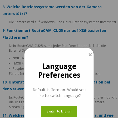
8. Welche Betriebssysteme werden von der Kamera
unterstützt?
Die Kamera wird auf Windows- und Linux-Betriebssystemen unterstützt.
9. Funktioniert RouteCAM_CU25 nur auf X86-basierten
Plattformen?
Nein, RouteCAM_CU25 ist mit jeder Plattform kompatibel, die die
Ethernet Schnittstelle unterstützt, einschlieβlich:
×
NVIDIA Jetson
i.MX8 Prozessor-Serie
Language
Raspberry Pi
Preferences
Für die Integration sind keine speziellen Treiber erforderlich.
10. Unterstützt RouteCAM_CU25 die Synchronisation bei
der Verwendung mehrerer Kameras?
Default is German. Would you
like to switch language?
Ja, RouteCAM_CU25 unterstützt die PTP-Synchronisation und ermöglicht
die Triggerung über Ethernet für synchronisiertes Multi-Kamera-
Streaming.
Switch to English
11. Welches PTP-Profil unterstützt diese Kamera, und wie