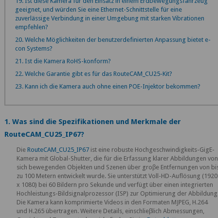
19. Ist diese Kamera für den Einsatz in einem Erdbewegungsfahrzeug
geeignet, und würden Sie eine Ethernet-Schnittstelle für eine
zuverlässige Verbindung in einer Umgebung mit starken Vibrationen
empfehlen?
20. Welche Möglichkeiten der benutzerdefinierten Anpassung bietet e-
con Systems?
21. Ist die Kamera RoHS-konform?
22. Welche Garantie gibt es für das RouteCAM_CU25-Kit?
23. Kann ich die Kamera auch ohne einen POE-Injektor bekommen?
1. Was sind die Spezifikationen und Merkmale der
RouteCAM_CU25_IP67?
Die
RouteCAM_CU25_IP67
ist eine robuste Hochgeschwindigkeits-GigE-
Kamera mit Global-Shutter, die für die Erfassung klarer Abbildungen vo
sich bewegenden Objekten und Szenen über groβe Entfernungen von bi
zu 100 Metern entwickelt wurde. Sie unterstützt Voll-HD-Auflösung (1920
x 1080) bei 60 Bildern pro Sekunde und verfügt über einen integrierten
Hochleistungs-Bildsignalprozessor (ISP) zur Optimierung der Abbildung
Die Kamera kann komprimierte Videos in den Formaten MJPEG, H.264
und H.265 übertragen. Weitere Details, einschlieβlich Abmessungen,