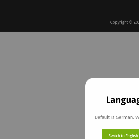
Copyright ©
20
Languag
Default is German. W
Switch to English