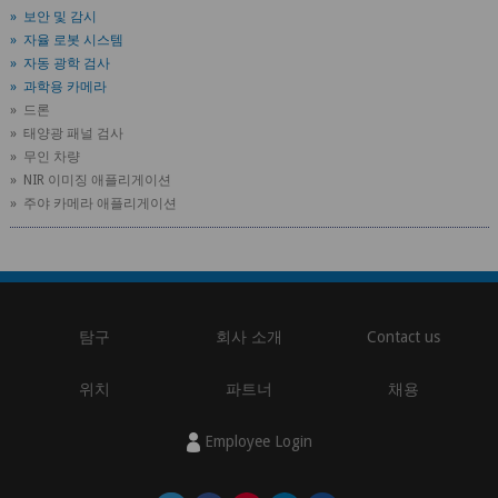
» 보안 및 감시
» 자율 로봇 시스템
» 자동 광학 검사
» 과학용 카메라
» 드론
» 태양광 패널 검사
» 무인 차량
» NIR 이미징 애플리게이션
» 주야 카메라 애플리게이션
탐구
회사 소개
Contact us
위치
파트너
채용
Employee Login