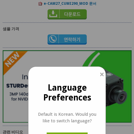
e-CAM27_CUMI290_MOD 문서
샘플 가격
×
Language
Preferences
Default is Korean. Would you
like to switch language?
관련 비디오