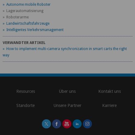
» Autonome mobile Roboter
» Lagerautomatisierung
» Roboterarme
» Landwirtschaftsfahrzeuge
» Intelligentes Verkehrsmanagement
VERWANDTER ARTIKEL
» How to implement multi-camera synchronization in smart carts the right
way
\
Resources
Über uns
Kontakt uns
Standorte
Unsere Partner
Karriere