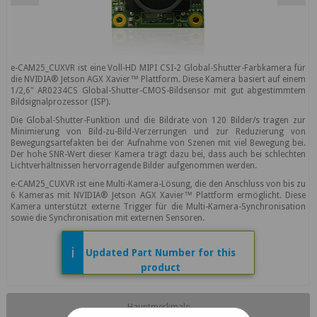
e-CAM25_CUXVR ist eine Voll-HD MIPI CSI-2 Global-Shutter-Farbkamera für
die NVIDIA® Jetson AGX Xavier™ Plattform. Diese Kamera basiert auf einem
1/2,6" AR0234CS Global-Shutter-CMOS-Bildsensor mit gut abgestimmtem
Bildsignalprozessor (ISP).
Die Global-Shutter-Funktion und die Bildrate von 120 Bilder/s tragen zur
Minimierung von Bild-zu-Bild-Verzerrungen und zur Reduzierung von
Bewegungsartefakten bei der Aufnahme von Szenen mit viel Bewegung bei.
Der hohe SNR-Wert dieser Kamera trägt dazu bei, dass auch bei schlechten
Lichtverhältnissen hervorragende Bilder aufgenommen werden.
e-CAM25_CUXVR ist eine Multi-Kamera-Lösung, die den Anschluss von bis zu
6 Kameras mit NVIDIA® Jetson AGX Xavier™ Plattform ermöglicht. Diese
Kamera unterstützt externe Trigger für die Multi-Kamera-Synchronisation
sowie die Synchronisation mit externen Sensoren.
i
Updated Part Number for this
product
e-CAM20_CUOAGX - Vier synchronisierte
Global-Shutter-Kameras
Hauptmerkmale