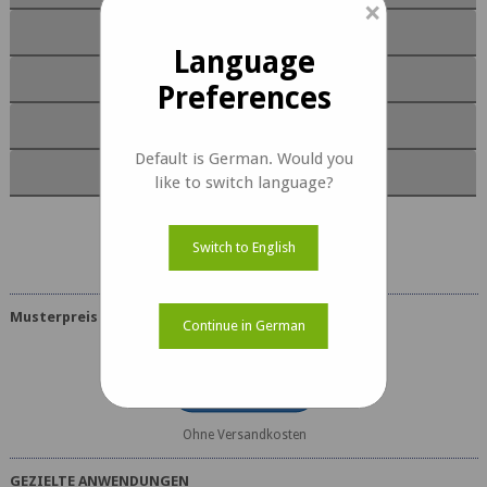
×
Moduleigenschaften
Language
Software
Preferences
Dokumente
Default is German. Would you
Kit Inhalte
like to switch language?
e-CAM25_CUXVR Dokumente
Switch to English
Musterpreis
Continue in German
USD 249
Ohne Versandkosten
GEZIELTE ANWENDUNGEN