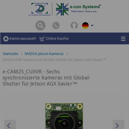
Kameraauswahl
Online Kaufen
Startseite
NVIDIA Jetson Kameras
AR0234 FHD Kamera mit Global-Shutter für Jetson AGX Xavier™
e-CAM25_CUXVR - Sechs
synchronisierte Kameras mit Global-
Shutter für Jetson AGX Xavier™
Previous
Ne