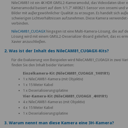
NileCAM81 ist ein 4K HDR GMSL2-Kameramodul, das Videodaten über ein
Kameramodul basiert auf dem 1/1.7" AR0821-Sensor von onsemi und ver
Bilder mit auβergewöhnlicher Qualität zu erzeugen. Es handelt sich au
schwierigen Lichtverhältnissen aufzunehmen. Diese Kamera verwendet 
verbinden.
NileCAM81_CUOAGX
hingegen ist eine Multi-Kamera-Lösung, die auf 
Lösung wird mit einem GMSL2-Deserializer-Board geliefert, das es er
Xavier anzuschlieβen.
2. Was ist der Inhalt des NileCAM81_CU0AGX-Kits?
Für die Evaluierung von Beispielen wird NileCAM81_CU0AGX in zwei Varia
finden Sie den Inhalt beider Varianten:
Einzelkamera-Kit (NileCAM81_CUOAGX _1H01R1)
1 x NileCAM81-Kamera (mit Objektiv)
1 x 15 Meter Kabel
1 x Deserialisierungsplatine
Vier-Kamera-Kit (NileCAM81_CUOAGX _4H01R1)
4 x NileCAM81-Kameras (mit Objektiv)
4 x 15 Meter Kabel
1 x Deserialisierungsplatine
3. Warum nennt man diese Kamera eine 3H-Kamera?