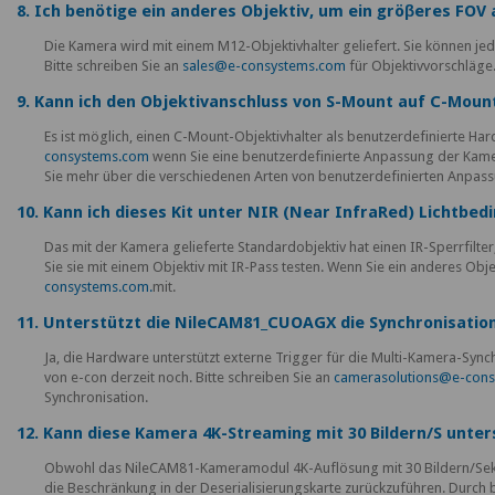
8. Ich benötige ein anderes Objektiv, um ein gröβeres FO
Die Kamera wird mit einem M12-Objektivhalter geliefert. Sie können j
Bitte schreiben Sie an
sales@e-consystems.com
für Objektivvorschläge
9. Kann ich den Objektivanschluss von S-Mount auf C-Moun
Es ist möglich, einen C-Mount-Objektivhalter als benutzerdefinierte Ha
consystems.com
wenn Sie eine benutzerdefinierte Anpassung der Kame
Sie mehr über die verschiedenen Arten von benutzerdefinierten Anpassu
10. Kann ich dieses Kit unter NIR (Near InfraRed) Lichtb
Das mit der Kamera gelieferte Standardobjektiv hat einen IR-Sperrfilter
Sie sie mit einem Objektiv mit IR-Pass testen. Wenn Sie ein anderes Obj
consystems.com.
mit.
11. Unterstützt die NileCAM81_CUOAGX die Synchronisati
Ja, die Hardware unterstützt externe Trigger für die Multi-Kamera-Sync
von e-con derzeit noch. Bitte schreiben Sie an
camerasolutions@e-con
Synchronisation.
12. Kann diese Kamera 4K-Streaming mit 30 Bildern/S unter
Obwohl das NileCAM81-Kameramodul 4K-Auflösung mit 30 Bildern/Sek. s
die Beschränkung in der Deserialisierungskarte zurückzuführen. Durch