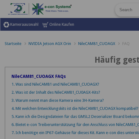
Kameraauswahl
Online Kaufen
Startseite
NVIDIA Jetson AGX Orin
NileCAM81_CUOAGX
FAQ
Häufig gest
NileCAM81_CUOAGX FAQs
1. Was sind NileCAM81 und NileCAM81_CUOAGX?
2. Was ist der Inhalt des NileCAM81_CU0AGX-Kits?
3. Warum nennt man diese Kamera eine 3H-Kamera?
4. Mit welchen Entwicklungskits ist die NileCAM81_CUOAGX kompatibel?
5. Kann ich die Designdateien für das GMSL2 Deserializer Board bekomm
6. Bietet e-con Treiberunterstützung für den Anschluss von NileCAM81
7. Ich benötige ein IP67-Gehäuse für dieses Kit. Kann e-con dies unterst