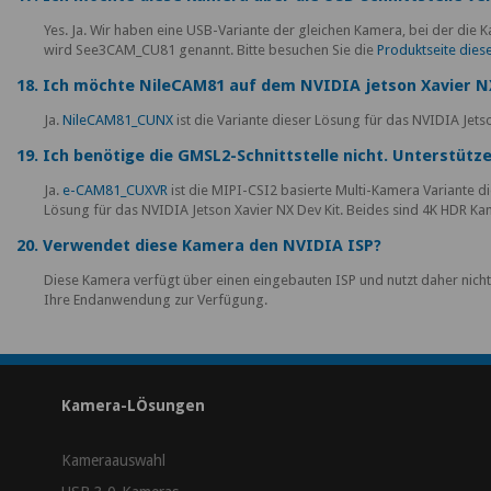
Yes. Ja. Wir haben eine USB-Variante der gleichen Kamera, bei der die
wird See3CAM_CU81 genannt. Bitte besuchen Sie die
Produktseite die
18. Ich möchte NileCAM81 auf dem NVIDIA jetson Xavier NX
Ja.
NileCAM81_CUNX
ist die Variante dieser Lösung für das NVIDIA Jetso
19. Ich benötige die GMSL2-Schnittstelle nicht. Unterstütz
Ja.
e-CAM81_CUXVR
ist die MIPI-CSI2 basierte Multi-Kamera Variante 
Lösung für das NVIDIA Jetson Xavier NX Dev Kit. Beides sind 4K HDR 
20. Verwendet diese Kamera den NVIDIA ISP?
Diese Kamera verfügt über einen eingebauten ISP und nutzt daher nich
Ihre Endanwendung zur Verfügung.
Kamera-LÖsungen
Kameraauswahl