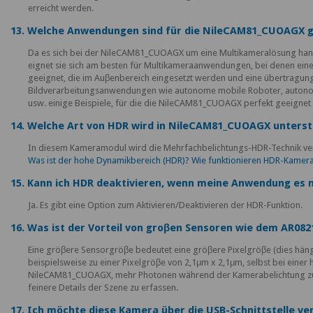
erreicht werden.
13. Welche Anwendungen sind für die NileCAM81_CUOAGX g
Da es sich bei der NileCAM81_CUOAGX um eine Multikameralösung handel
eignet sie sich am besten für Multikameraanwendungen, bei denen eine h
geeignet, die im Auβenbereich eingesetzt werden und eine übertragung
Bildverarbeitungsanwendungen wie autonome mobile Roboter, autonom
usw. einige Beispiele, für die die NileCAM81_CUOAGX perfekt geeignet
14. Welche Art von HDR wird in NileCAM81_CUOAGX unterst
In diesem Kameramodul wird die Mehrfachbelichtungs-HDR-Technik verwe
Was ist der hohe Dynamikbereich (HDR)? Wie funktionieren HDR-Kamer
15. Kann ich HDR deaktivieren, wenn meine Anwendung es n
Ja. Es gibt eine Option zum Aktivieren/Deaktivieren der HDR-Funktion.
16. Was ist der Vorteil von groβen Sensoren wie dem AR082
Eine gröβere Sensorgröβe bedeutet eine gröβere Pixelgröβe (dies häng
beispielsweise zu einer Pixelgröβe von 2,1μm x 2,1μm, selbst bei einer
NileCAM81_CUOAGX, mehr Photonen während der Kamerabelichtung zu er
feinere Details der Szene zu erfassen.
17. Ich möchte diese Kamera über die USB-Schnittstelle ve