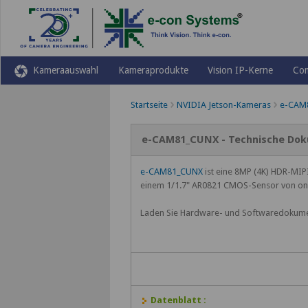
Kameraauswahl
Kameraprodukte
Vision IP-Kerne
Co
Startseite
NVIDIA Jetson-Kameras
e-CAM
e-CAM81_CUNX - Technische Do
e-CAM81_CUNX
ist eine 8MP (4K) HDR-MIP
einem 1/1.7" AR0821 CMOS-Sensor von o
Laden Sie Hardware- und Softwaredokume
Datenblatt :