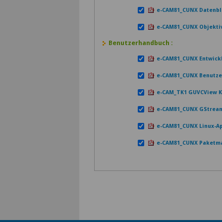
e-CAM81_CUNX Datenbl
e-CAM81_CUNX Objektiv
Benutzerhandbuch :
e-CAM81_CUNX Entwick
e-CAM81_CUNX Benutzer
e-CAM_TK1 GUVCView Ka
e-CAM81_CUNX GStream
e-CAM81_CUNX Linux-A
e-CAM81_CUNX Paketma