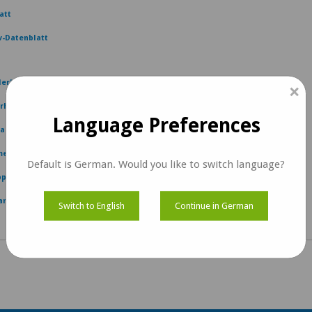
att
-Datenblatt
lerhandbuch
×
handbuch Erste Schritte
Language Preferences
mera Bau- und Installationsanleitung
er-Nutzungsanleitung
Default is German. Would you like to switch language?
pp-Benutzerhandbuch
nifest freigeben
Switch to English
Continue in German