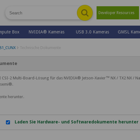
Developer Resources
mpute Box
NVIDIA® Kameras
USB 3.0 Kameras
GMSL Kame
81_CUNX
Technische Dokumente
kumente
I CSI-2 Multi-Board-Lösung für das NVIDIA® Jetson-Xavier™ NX / TX2 NX / Nan
nsemi®.
nte herunter.
Laden Sie Hardware- und Softwaredokumente herunter