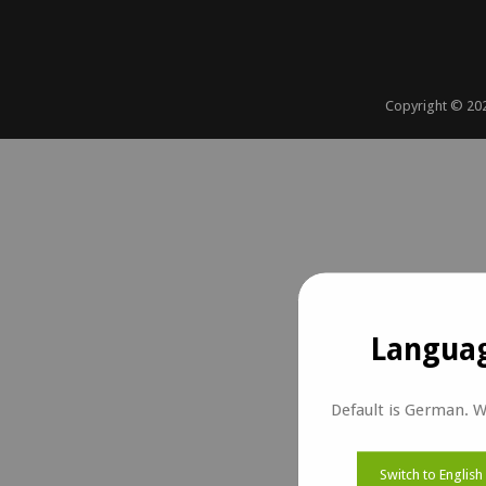
Copyright ©
20
Languag
Default is German. W
Switch to English