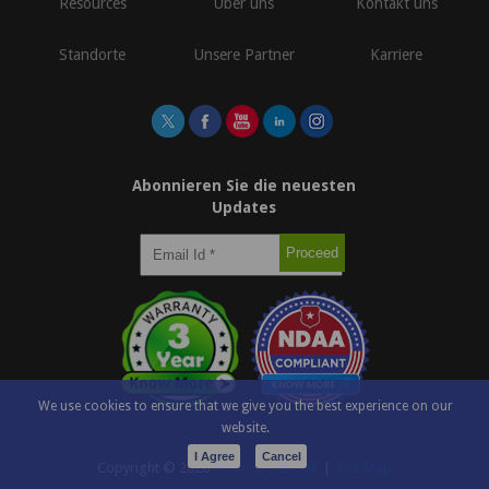
Resources
Über uns
Kontakt uns
Standorte
Unsere Partner
Karriere
Abonnieren Sie die neuesten
Updates
We use cookies to ensure that we give you the best experience on our
website.
I Agree
Cancel
Copyright ©
2026
e-con Systems®
|
Site Map