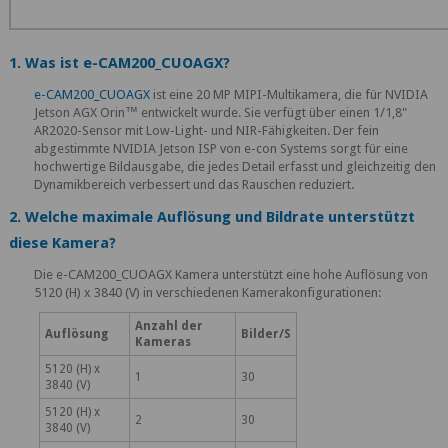
1. Was ist e-CAM200_CUOAGX?
e-CAM200_CUOAGX
ist eine 20 MP MIPI-Multikamera, die für NVIDIA
Jetson AGX Orin™ entwickelt wurde. Sie verfügt über einen 1/1,8"
AR2020-Sensor mit Low-Light- und NIR-Fähigkeiten. Der fein
abgestimmte NVIDIA Jetson ISP von e-con Systems sorgt für eine
hochwertige Bildausgabe, die jedes Detail erfasst und gleichzeitig den
Dynamikbereich verbessert und das Rauschen reduziert.
2. Welche maximale Auflösung und Bildrate unterstützt
diese Kamera?
Die e-CAM200_CUOAGX Kamera unterstützt eine hohe Auflösung von
5120 (H) x 3840 (V) in verschiedenen Kamerakonfigurationen:
Anzahl der
Auflösung
Bilder/S
Kameras
5120 (H) x
1
30
3840 (V)
5120 (H) x
2
30
3840 (V)