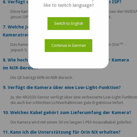
6. Verfügt diese Kamera über einen integrierten ISP?
like to switch language?
Diese Kamera hat keinen Onboard-ISP und nutzt stattdessen den NVIDI
Jetson ISP, wenn sie mit Jetson-Plattformen verbunden ist.
Switch to English
7. Welche Jetpack-Version wird von Ihrem
Kameratreiberpaket unterstützt?
Das Kameratreiberpaket unterstützt NVIDIA® Jetson AGX Orin™ -
Continue in German
Jetpack 5.1.2 L4T35.4.1
8. Wie hoch ist der Quantenwirkungsgrad dieser Kamera
im NIR-Bereich?
Die QE beträgt 60% im NIR-Bereich.
9. Verfügt die Kamera über eine Low-Light-Funktion?
Ja, der AR2020-Sensor verfügt über eine verbesserte Low-Light-Funktion
die auch bei schlechten Lichtverhältnissen gute Ergebnisse liefert.
10. Welches Kabel gehört zum Lieferumfang der Kamera?
Die Kamera wird mit einem 30 cm langen I-PEX-Koaxialkabel geliefert.
11. Kann ich die Unterstützung für Orin NX erhalten?