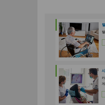
텔
시
카
게