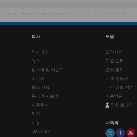
술 후 및 재택 환자 치료 강화에 있어서 내재적 비전의 역할
격 진료, 환자 모니터링 및 재활을 가능하게 하여 수술 후 및 재택 환자 
메라 기반 의료 기기가 어떻게 중요한 역할을 하는지 자세히 알아보세요.
회사
도움
더 알아보기
회사 소개
문의하기
뉴스
지원 센터
전시회 및 이벤트
견적 받기
비디오
티켓 만들기
보도 자료
개인 정보 정책
우리의 파트너
이용약관
사용후기
직원 로그인
위치
채용
사회의
vMeasure