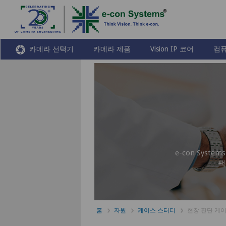
카메라 선택기
카메라 제품
Vision IP 코어
컴퓨
e-con Sys
팩
홈
자원
케이스 스터디
현장 진단 케