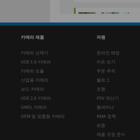
수
원
카
카메라 제품
자원
카메라 선택기
온라인 매장
USB 3.0 카메라
카트 보기
카메라 모듈
주문 추적
산업용 카메라
블로그
보드 카메라
조항
USB 2.0 카메라
FOV 계산기
GMSL 카메라
웹세미나
OEM 및 맞춤형 카메라
RMA 정책
보증
제품 규정 준수