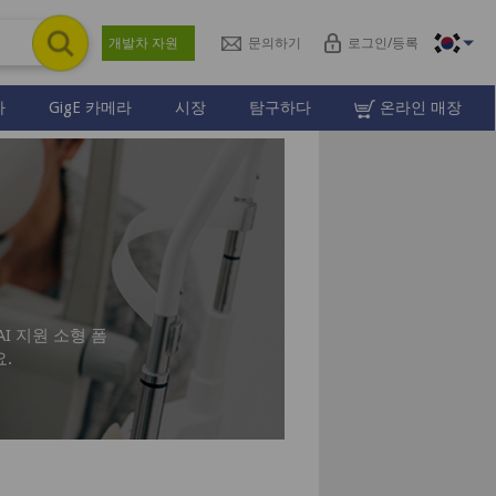
개발차 자원
문의하기
로그인/등록
라
GigE 카메라
시장
탐구하다
온라인 매장
I 지원 소형 폼
.