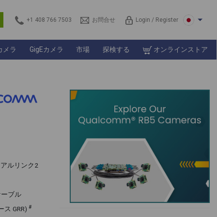
s
+1 408 766 7503
お問合せ
Login / Register
カメラ
GigEカメラ
市場
探検する
オンラインストア
リアルリンク2
ケーブル
#
ス GRR)