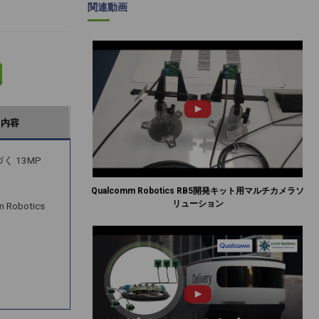
関連動画
ト内容
づく 13MP
Qualcomm Robotics RB5開発キット用マルチカメラソ
リューション
botics