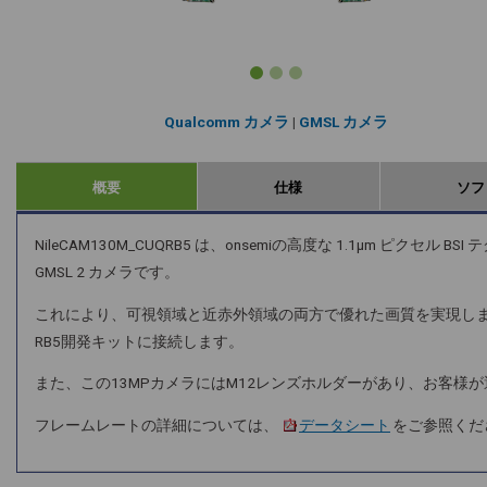
Qualcomm カメラ
|
GMSL カメラ
概要
仕様
ソフ
NileCAM130M_CUQRB5 は、onsemiの高度な 1.1μm ピクセル 
GMSL 2 カメラです。
これにより、可視領域と近赤外領域の両方で優れた画質を実現します。こ
RB5開発キットに接続します。
また、この13MPカメラにはM12レンズホルダーがあり、お客様
フレームレートの詳細については、
データシート
をご参照くだ