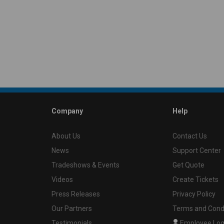
Company
Help
About Us
Contact Us
News
Support Center
Tradeshows & Events
Get Quote
Videos
Create Tickets
Press Releases
Privacy Policy
Our Partners
Terms and Cond
Testimonials
Employee Log