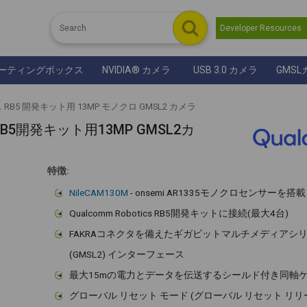
Developer Resource
ーティングボックス
NVIDIA® カメラ
USB 3.0 カメラ
GMSL
 RB5 開発キット用 13MP モノクロ GMSL2 カメラ
ics RB5開発キット用13MP GMSL2カ
特徴:
NileCAM130M
- onsemi AR1335モノクロセンサーを搭載
Qualcomm Robotics RB5開発キットに接続(最大4台)
FAKRAコネクタを備えたギガビットマルチメディアシ
(GMSL2) インターフェース
最大15mの電力とデータを伝送するシールド付き同軸
グローバル リセット モード (グローバル リセット リリー