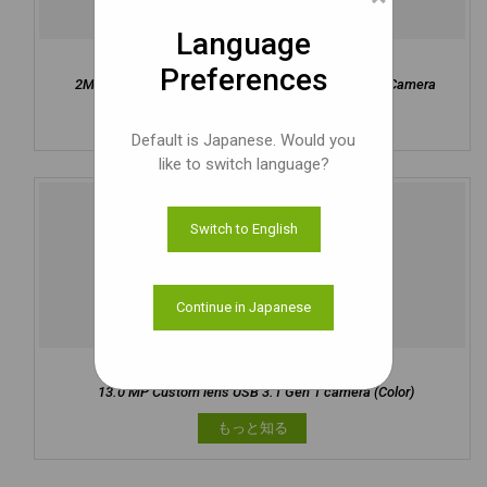
Language
See3CAM_27CUG
Preferences
2MP OV2312 Global Shutter RGB-IR USB 3.2 Gen 1 Camera
もっと知る
Default is Japanese. Would you
like to switch language?
Switch to English
Continue in Japanese
See3CAM_37CUGM
13.0 MP Custom lens USB 3.1 Gen 1 camera (Color)
もっと知る