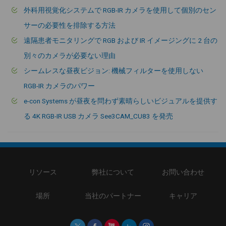
外科用視覚化システムで RGB-IR カメラを使用して個別のセン
サーの必要性を排除する方法
遠隔患者モニタリングで RGB および IR イメージングに 2 台の
別々のカメラが必要ない理由
シームレスな昼夜ビジョン: 機械フィルターを使用しない
RGB-IR カメラのパワー
e-con Systems が昼夜を問わず素晴らしいビジュアルを提供す
る 4K RGB-IR USB カメラ See3CAM_CU83 を発売
リソース
弊社について
お問い合わせ
場所
当社のパートナー
キャリア