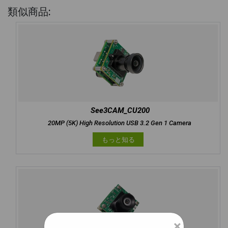
類似商品:
See3CAM_CU200
20MP (5K) High Resolution USB 3.2 Gen 1 Camera
もっと知る
×