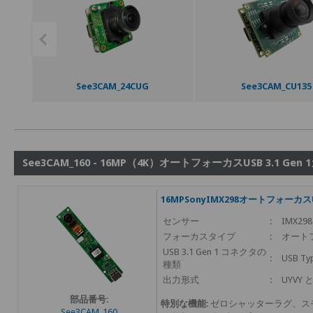
See3CAM_CU55
RouteCAM_CU22
See3CAM_160 - 16MP（4K）オートフォーカスUSB 3.1 G
16MPSonyIMX298オートフォーカ
センサー
:
IMX298
フォーカスタイプ
:
オート
USB 3.1 Gen 1 コネクタの
:
USB Ty
種類
出力形式
:
UYVY と
部品番号:
特別な機能
: ゼロシャッターラグ、
See3CAM_160