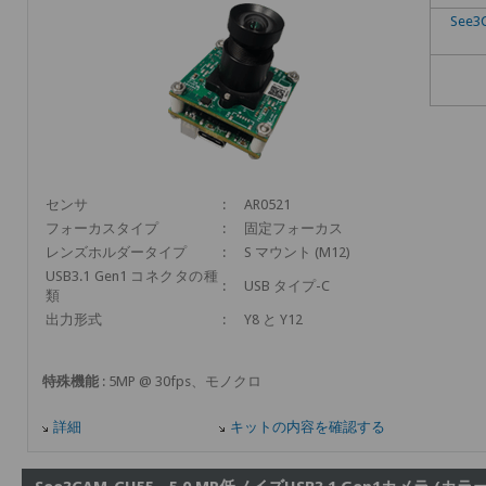
See3
センサ
:
AR0521
フォーカスタイプ
:
固定フォーカス
レンズホルダータイプ
:
S マウント (M12)
USB3.1 Gen1 コネクタの種
:
USB タイプ-C
類
出力形式
:
Y8 と Y12
特殊機能
: 5MP @ 30fps、モノクロ
詳細
キットの内容を確認する