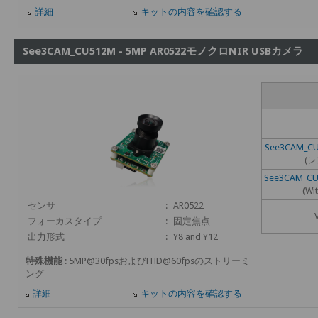
詳細
キットの内容を確認する
See3CAM_CU512M - 5MP AR0522モノクロNIR USBカメラ
See3CAM_CU
(
See3CAM_CU
(Wi
センサ
:
AR0522
フォーカスタイプ
:
固定焦点
出力形式
:
Y8 and Y12
特殊機能
: 5MP@30fpsおよびFHD@60fpsのストリーミ
ング
詳細
キットの内容を確認する