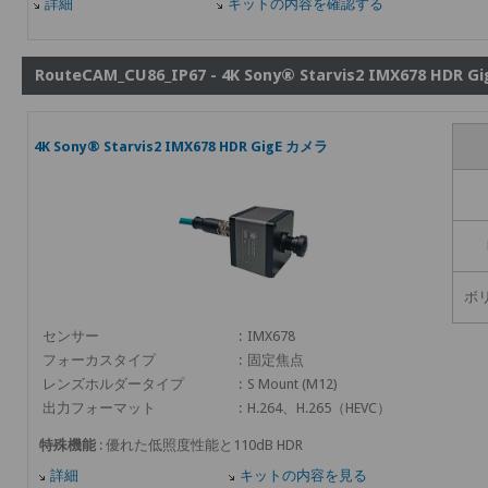
詳細
キットの内容を確認する
RouteCAM_CU86_IP67 - 4K Sony® Starvis2 IMX678 HDR 
4K Sony® Starvis2 IMX678 HDR GigE カメラ
ボ
センサー
:
IMX678
フォーカスタイプ
:
固定焦点
レンズホルダータイプ
:
S Mount (M12)
出力フォーマット
:
H.264、H.265（HEVC）
特殊機能
: 優れた低照度性能と110dB HDR
詳細
キットの内容を見る