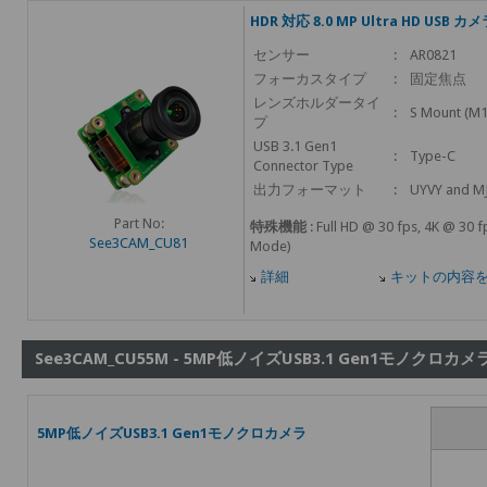
HDR 対応 8.0 MP Ultra HD USB カ
センサー
:
AR0821
フォーカスタイプ
:
固定焦点
レンズホルダータイ
:
S Mount (M1
プ
USB 3.1 Gen1
:
Type-C
Connector Type
出力フォーマット
:
UYVY and M
Part No:
特殊機能
: Full HD @ 30 fps, 4K @ 30 
See3CAM_CU81
Mode)
詳細
キットの内容
See3CAM_CU55M - 5MP低ノイズUSB3.1 Gen1モノクロカメ
5MP低ノイズUSB3.1 Gen1モノクロカメラ