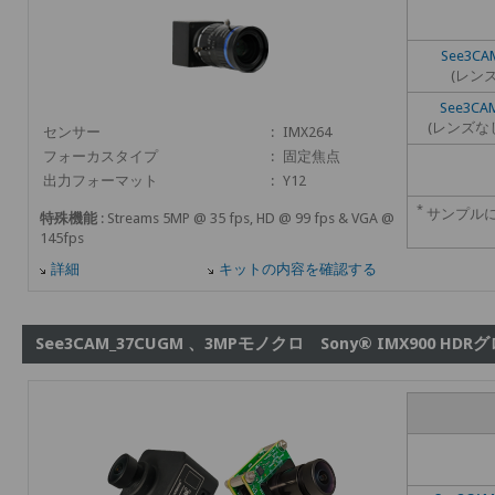
See3CA
(レン
See3CA
(レンズな
センサー
:
IMX264
フォーカスタイプ
:
固定焦点
出力フォーマット
:
Y12
*
サンプル
特殊機能
: Streams 5MP @ 35 fps, HD @ 99 fps & VGA @
145fps
詳細
キットの内容を確認する
See3CAM_37CUGM 、3MPモノクロ Sony® IMX900 H