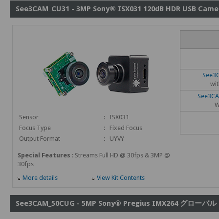
See3CAM_CU31 - 3MP Sony® ISX031 120dB HDR USB Came
See3
wit
See3CA
W
Sensor
:
ISX031
Focus Type
:
Fixed Focus
Output Format
:
UYVY
Special Features
: Streams Full HD @ 30fps & 3MP @
30fps
More details
View Kit Contents
See3CAM_50CUG - 5MP Sony® Pregius IMX264 グ