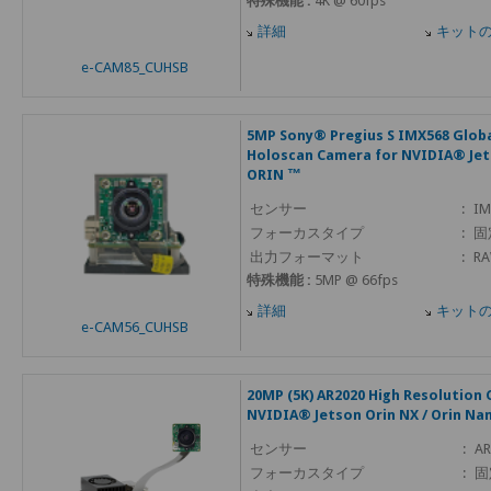
特殊機能 :
4K @ 60fps
詳細
キット
e-CAM85_CUHSB
5MP Sony® Pregius S IMX568 Globa
Holoscan Camera for NVIDIA® Jet
ORIN ™
センサー
:
IM
フォーカスタイプ
:
固
出力フォーマット
:
RA
特殊機能 :
5MP @ 66fps
詳細
キット
e-CAM56_CUHSB
20MP (5K) AR2020 High Resolution
NVIDIA® Jetson Orin NX / Orin Na
センサー
:
AR
フォーカスタイプ
:
固