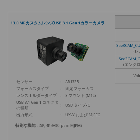
13.0 MPカスタムレンズUSB 3.1 Gen 1カラーカメラ
See3CAM_CU
(レ
See3CAM_C
(エンク
Vol
センサー
:
AR1335
フォーカスタイプ
:
固定フォーカス
レンズホルダータイプ
:
S マウント (M12)
USB 3.1 Gen 1 コネクタ
:
USB タイプ-C
の種類
出力形式
:
UYVY および MJPEG
特別な機能
: ISP, 4K @30fps in MJPEG