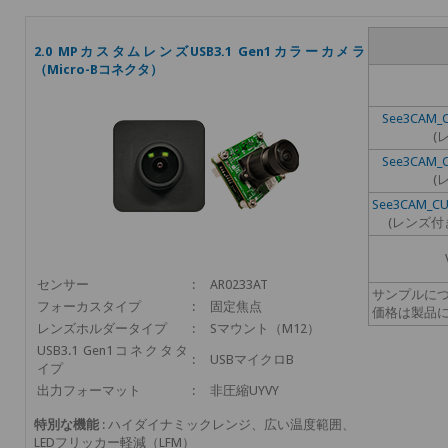
2.0 MPカスタムレンズUSB3.1 Gen1カラーカメラ
（Micro-Bコネクタ）
See3CAM_C
(
See3CAM_C
(
See3CAM_CU
(レンズ付
センサー
:
AR0233AT
サンプルに
フォーカスタイプ
:
固定焦点
価格は製品
レンズホルダータイプ
:
Sマウント（M12）
USB3.1 Gen1コネクタタ
:
USBマイクロB
イプ
出力フォーマット
:
非圧縮UYVY
特別な機能
: ハイダイナミックレンジ、広い温度範囲、
LEDフリッカー軽減（LFM）