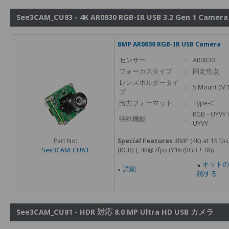
See3CAM_CU83 - 4K AR0830 RGB-IR USB 3.2 Gen 1 Camera
8MP AR0830 RGB-IR USB Camera
センサー
:
AR0830
フォーカスタイプ
:
固定焦点
レンズホルダータイ
:
S Mount (M1
プ
出力フォーマット
:
Type-C
RGB - UYVY &
特殊機能
:
UYVY
Part No:
Special Features
:8MP (4K) at 15 fps
See3CAM_CU83
(RGB) ), 4K@7fps (Y16 (RGB + IR))
キットの
詳細
認する
See3CAM_CU81 - HDR 対応 8.0 MP Ultra HD USB カメラ