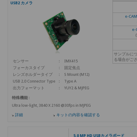
USB2 カメラ
e-CAM
e-
サンプルに
る場合がご
センサー
:
IMX415
フォーカスタイプ
:
固定焦点
レンズホルダータイプ
:
S Mount (M12)
USB 2.0 Connector Type
:
Type A
出力フォーマット
:
YUY2 & MJPEG
特殊機能
:
Ultra low-light, 3840 X 2160 @30fps in MJPEG
詳細
キットの内容を確認する
5.0 MP HD USBカメラボード