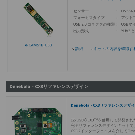
センサー
:
OV5640
フォーカスタイプ
:
アウト
USB 2.0 コネクタの種類
:
USBマ
出力形式
:
YUV2 と
e-CAM51B_USB
詳細
キットの内容を確認す
Denebola – CX3リファレンスデザイン
Denebola - CX3リファレンスデザ
EZ-USB®CX3™を使用して開発された
完全リファレンスデザインキットで、2
CSI-2インターフェイスを介してOmniVis