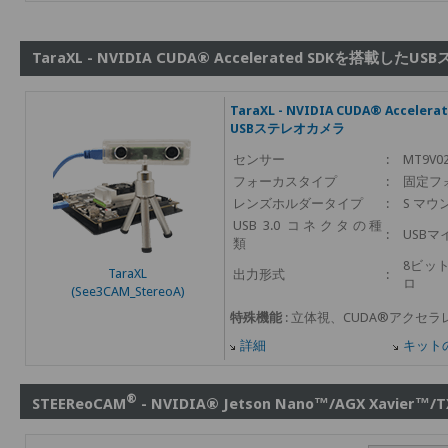
TaraXL - NVIDIA CUDA® Accelerated SDKを搭載した
TaraXL - NVIDIA CUDA® Accele
USBステレオカメラ
センサー
:
MT9V0
フォーカスタイプ
:
固定フ
レンズホルダータイプ
:
S マウン
USB 3.0 コネクタの種
:
USBマ
類
8ビット
TaraXL
出力形式
:
ロ
(See3CAM_StereoA)
特殊機能
: 立体視、CUDA®アクセラ
詳細
キット
®
STEEReoCAM
- NVIDIA® Jetson Nano™/AGX Xavi