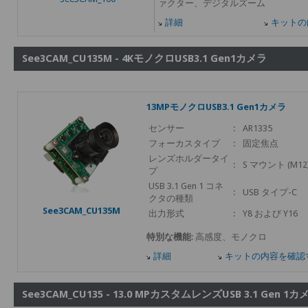
ァクター、デジタルズーム
詳細
キットの
See3CAM_CU135M - 4KモノクロUSB3.1 Gen1カメラ
13MPモノクロUSB3.1 Gen1カメラ
センサー
:
AR1335
フォーカスタイプ
:
固定焦点
レンズホルダータイ
:
S マウント (M12
プ
USB 3.1 Gen 1 コネ
:
USB タイプ-C
クタの種類
See3CAM_CU135M
出力形式
:
Y8 および Y16
特別な機能
: 高感度、モノクロ
詳細
キットの内容を確認
See3CAM_CU135 - 13.0 MPカスタムレンズUSB 3.1 Gen