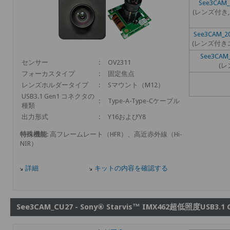
See3CAM_
(レンズ付き
See3CAM_2
(レンズ付き
See3CAM
センサー
:
OV2311
(レ
フォーカスタイプ
:
固定焦点
レンズホルダータイプ
:
Sマウント（M12）
USB3.1 Gen1 コネクタの
:
Type-A-Type-Cケーブル
種類
出力形式
:
Y16およびY8
特殊機能
: 高フレームレート（HFR）、高近赤外線（Hi-
NIR）
詳細
キットの内容を確認する
See3CAM_CU27 - Sony® Starvis™ IMX462超低照度USB3.