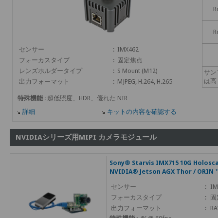
R
R
センサー
:
IMX462
フォーカスタイプ
:
固定焦点
レンズホルダータイプ
:
S Mount (M12)
サン
は高
出力フォーマット
:
MJPEG, H.264, H.265
特殊機能
: 超低照度、HDR、優れた NIR
詳細
キットの内容を確認する
NVIDIAシリーズ用MIPI カメラモジュール
Sony® Starvis IMX715 10G Holosc
NVIDIA® Jetson AGX Thor / ORIN 
センサー
:
IM
フォーカスタイプ
:
固
出力フォーマット
:
RA