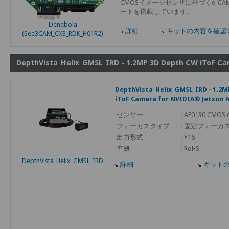
CMOSイメージセンサに基づくe-CAM
ードを搭載しています.
Denebola
詳細
キットの内容を確認
(See3CAM_CX3_RDK_H01R2)
DepthVista_Helix_GMSL_IRD - 1.2MP 3D Depth CW iToF C
DepthVista_Helix_GMSL_IRD - 1.2
iToF Camera for NVIDIA® Jetson 
センサー
:
AF0130 CMOS d
フォーカスタイプ
:
固定フォーカ
出力形式
:
Y16
準拠
:
RoHS
DepthVista_Helix_GMSL_IRD
詳細
キット