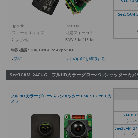
See3CAM
レ
See3CAM_
センサー
:
IMX900
フォーカスタイプ
:
固定フォーカス
出力形式
:
RAW 8-bit/12-bit
特殊機能
: HDR, Fast Auto-Exposure
詳細
キットの内容を確認する
See3CAM_24CUG - フルHDカラーグローバルシャッターカメ
フル HD カラー グローバル シャッター USB 3.1 Gen 1 カ
メラ
See3CA
（エン
See3CAM_24
（エンク