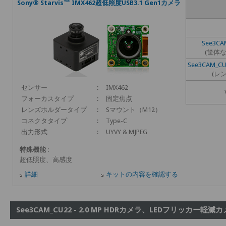
Sony® Starvis™ IMX462超低照度USB3.1 Gen1カメラ
See3CA
(筐体
See3CAM_CU
(レ
センサー
:
IMX462
フォーカスタイプ
:
固定焦点
レンズホルダータイプ
:
Sマウント（M12）
コネクタタイプ
:
Type-C
出力形式
:
UYVY & MJPEG
特殊機能
:
超低照度、高感度
詳細
キットの内容を確認する
See3CAM_CU22 - 2.0 MP HDRカメラ、LEDフリッカー軽