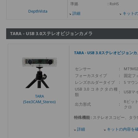
準拠
:
RoHS
DepthVista
詳細
キット
TARA - USB 3.0ステレオビジョンカメラ
TARA - USB 3.0ステレオビジョン
センサー
:
MT9V0
フォーカスタイプ
:
固定フ
レンズホルダータイプ
:
S マウント
USB 3.0 コネクタの種
:
USBマ
類
TARA
8ビット
(See3CAM_Stereo)
出力形式
:
クロ
特殊機能
: ステレオスコピー、タラS
詳細
キットの内容を