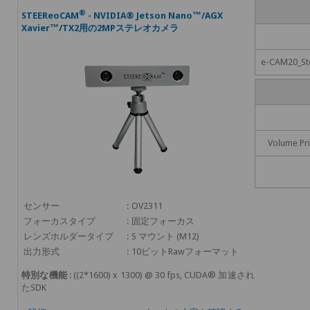
®
STEEReoCAM
- NVIDIA® Jetson Nano™/AGX
Xavier™/TX2用の2MPステレオカメラ
e-CAM20_S
Volume Pri
センサー
:
OV2311
フォーカスタイプ
:
固定フォーカス
レンズホルダータイプ
:
S マウント (M12)
出力形式
:
10ビットRawフォーマット
特別な機能
: ((2*1600) x 1300) @ 30 fps, CUDA® 加速され
たSDK