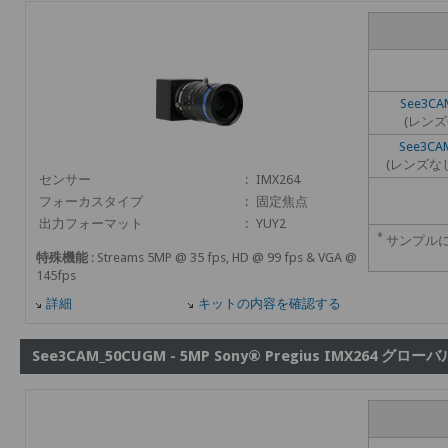
See3CA
(レンズ
See3CA
(レンズな
センサー
:
IMX264
フォーカスタイプ
:
固定焦点
出力フォーマット
:
YUY2
*
サンプル
特殊機能
: Streams 5MP @ 35 fps, HD @ 99 fps & VGA @
145fps
詳細
キットの内容を確認する
See3CAM_50CUGM - 5MP Sony® Pregius IMX264 