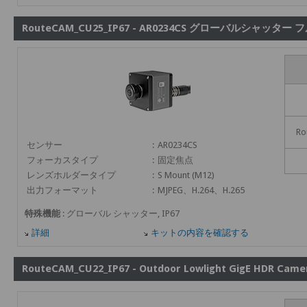
RouteCAM_CU25_IP67 - AR0234CS グローバルシャッター フ
Ro
センサー
:
AR0234CS
フォーカスタイプ
:
固定焦点
レンズホルダータイプ
:
S Mount (M12)
出力フォーマット
:
MJPEG、H.264、H.265
特殊機能
: グローバル シャッター, IP67
詳細
キットの内容を確認する
RouteCAM_CU22_IP67 - Outdoor Lowlight GigE HDR Came