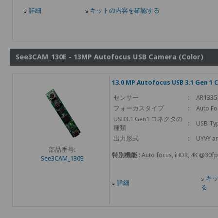
詳細
キットの内容を確認する
See3CAM_130E - 13MP Autofocus USB Camera (Color)
13.0 MP Autofocus USB 3.1 Gen 1 
センサー
:
AR1335
フォーカスタイプ
:
Auto Fo
USB3.1 Gen1 コネクタの
:
USB Ty
種類
出力形式
:
UYVY a
部品番号:
特別機能
: Auto focus, iHDR, 4K @30f
See3CAM_130E
キ
詳細
る