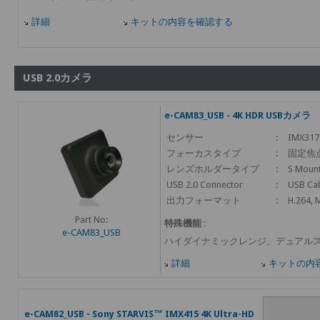
詳細
キットの内容を確認する
USB 2.0カメラ
e-CAM83_USB - 4K HDR USBカメラ
センサー
:
IMX317
フォーカスタイプ
:
固定焦
レンズホルダータイプ
:
S Mount
USB 2.0 Connector
:
USB Ca
出力フォーマット
:
H.264, 
Part No:
特殊機能
:
e-CAM83_USB
ハイダイナミックレンジ、デュアル
詳細
キットの内
e-CAM82_USB - Sony STARVIS™ IMX415 4K Ultra-HD