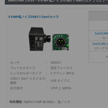
See3CAM_CU55 - 5.0 MP低ノイズUSB3.1 Gen1カメラ (カラー
5.0 MP低ノイズUSB3.1 Gen1カメラ
See3CAM
(レ
See3CAM_C
(エンク
V
センサ
:
AR0521
フォーカスタイプ
:
固定フォーカス
レンズホルダータイプ
:
S マウント (M12)
USB3.1 Gen1 コネクタの
:
USB タイプ-C
種類
出力形式
:
UYVY と MJPEG
特殊機能
: MJPEGで5MP @ 60fps、低ノイズ