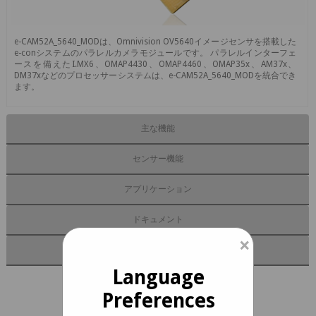
e-CAM52A_5640_MODは、Omnivision OV5640イメージセンサを搭載した
e-conシステムのパラレルカメラモジュールです。 パラレルインターフェ
ースを備えたI.MX6、OMAP4430、OMAP4460、OMAP35x、AM37x、
DM37xなどのプロセッサーシステムは、e-CAM52A_5640_MODを統合でき
ます。
主な機能
センサー機能
アプリケーション
ドキュメント
×
評価キット
Language
e-CAM52A_5640_MOD データシート
Preferences