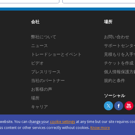
会社
場所
弊社について
お問い合わせ
ニュース
サポートセンタ
トレードショーとイベント
見積もりを入手
ビデオ
チケットを作成
プレスリリース
個人情報保護方
当社のパートナー
規約と条件
お客様の声
ソーシャル
ス
場所
キャリア
r website. You can change your
cookie settings
at any time but our site requires co
著作権 ©
2026
e-con Systems®
|
Site Map
s content or other services correctly without cookies.
Know more