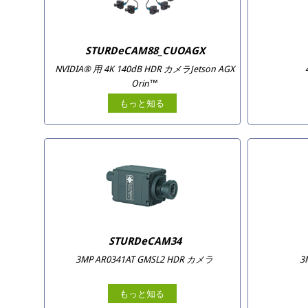
STURDeCAM88_CUOAGX
NVIDIA® 用 4K 140dB HDR カメラJetson AGX
Orin™
もっと知る
STURDeCAM34
3MP AR0341AT GMSL2 HDR カメラ
3
もっと知る