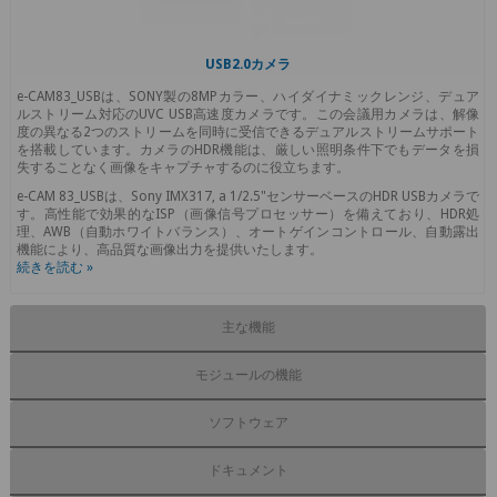
USB2.0カメラ
e-CAM83_USBは、SONY製の8MPカラー、ハイダイナミックレンジ、デュア
ルストリーム対応のUVC USB高速度カメラです。この会議用カメラは、解像
度の異なる2つのストリームを同時に受信できるデュアルストリームサポート
を搭載しています。カメラのHDR機能は、厳しい照明条件下でもデータを損
失することなく画像をキャプチャするのに役立ちます。
e-CAM 83_USBは、Sony IMX317, a 1/2.5"センサーベースのHDR USBカメラで
す。高性能で効果的なISP（画像信号プロセッサー）を備えており、HDR処
理、AWB（自動ホワイトバランス）、オートゲインコントロール、自動露出
機能により、高品質な画像出力を提供いたします。
続きを読む »
主な機能
モジュールの機能
ソフトウェア
ドキュメント