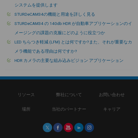
システムを提供します
STURDeCAM34の機能と用途を詳しく見る
STURDeCAM34 の 140db HDR が自動車アプリケーションのイ
メージングの課題の克服にどのように役立つか
LED ちらつき軽減 (LFM) とは何ですか?また、それが重要なカ
メラ機能である理由は何ですか?
HDR カメラの主要な組み込みビジョン アプリケーション
リソース
弊社について
お問い合わせ
場所
当社のパートナー
キャリア