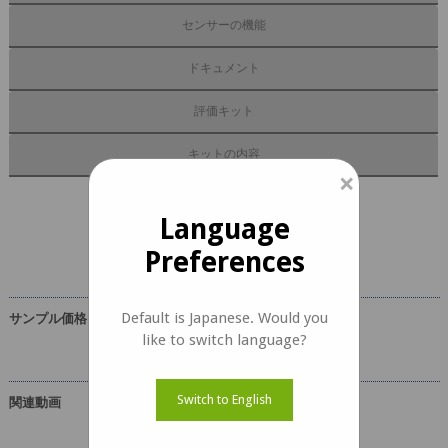
センサーの機能
ドキュメント
評価キット
キットの内容
×
e-CAM84_CUMI485C_MOD
Language
ドキュメント
Preferences
Default is Japanese. Would you
サンプル価格
like to switch language?
Switch to English
関連動画