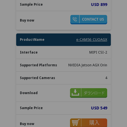
USD 899
e-CAM56_CUOAGX
MIPI CSI-2
NVIDIA Jetson AGX Orin
4
USD 549