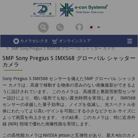
ホーム
カメラ モジュール
カメラセレクタ
オンラインストア
5MP Sony Pregius S IMX568 グローバル シャッター カメラ
5MP Sony Pregius S IMX568 グローバル シャッター
カメラ
Sony Pregius S IMX568 センサーを備えた5MP グローバル シャッタ
ー カメラは、高速で移動する物体の歪みのない画像撮影ができるよ
うに設計されています。 このカメラは、高感度と裏面照射型センサ
ー設計により、暗い場所でも短い露光時間を実現します。 IMX568
センサーの卓越した量子効率は、ノイズを低減し、光スペクトル全
体にわたってより高いゲインを可能にする小さなピクセル サイズに
よって画質を向上させます。 その結果、このカメラは、特に近赤外
線 (NIR) 領域で優れた画像性能を実現します。
この高性能カメラはNVIDIA Jetsonと互換性があり、最大4台のカメ