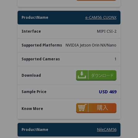
e-CAM56_CUONX
MIPI CSI-2
NVIDIA Jetson Orin NX/Nano
1
USD 469
NileCAM56