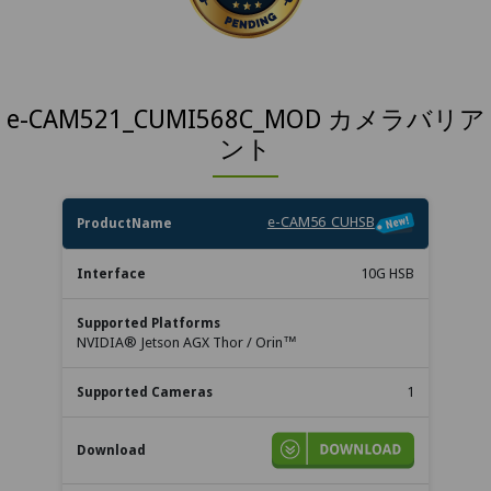
e-CAM521_CUMI568C_MOD カメラバリア
ント
対
e-CAM56_CUHSB
イ
応
最
ン
プ
ド
サ
大
10G HSB
カ
タ
ラ
キ
ン
カ
メ
ー
ッ
ュ
プ
メ
ラ
フ
ト
メ
ル
ラ
NVIDIA® Jetson AGX Thor / Orin™
名
ェ
フ
ン
価
台
ー
ォ
ト
格
数
ス
ー
1
ム