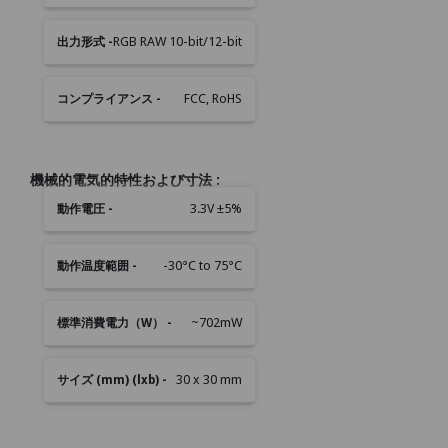
な
機
RGB RAW 10-bit/12-bit
能
FCC, RoHS
機械的電気的特性および寸法 :
機
3.3V ±5%
械
的
-30°C to 75°C
電
気
的
~702mW
特
性
30 x 30 mm
お
よ
び