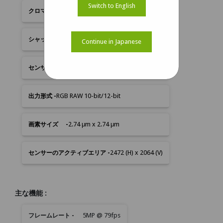
Switch to English
カラー
グローバルシャッター
Continue in Japanese
1/1.8"
RGB RAW 10-bit/12-bit
2.74 μm x 2.74 μm
2472 (H) x 2064 (V)
主な機能 :
主
5MP @ 79fps