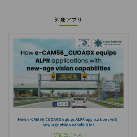
対象アプリ
How e-CAM56_CUOAGX equips ALPR applications with
new-age vision capabilities
詳細はこちら