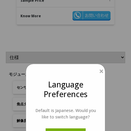
-
×
モジュール機能 :
Language
モ
IMX568 from Sony Pregius S
Preferences
ジ
ュ
固定焦点
ー
Default is Japanese. Would you
ル
like to switch language?
機
5.1MP
能