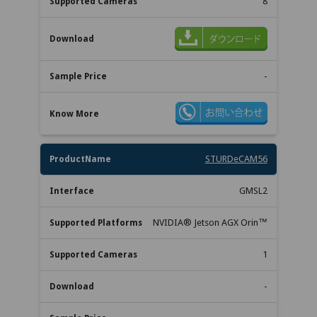
8
-
STURDeCAM56
GMSL2
NVIDIA® Jetson AGX Orin™
1
-