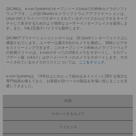
QtCAMは、e-con SystemsのオープンソースLinuxでのWebカメラのソフト
ウェアです。このQt Ubuntuカメラソフトウェアアプリケーションは、
Linux UVCドライバーでサポートされているデバイスからビデオをキャプ
チャして表示するためのより簡単なユーザーインターフェイスを提供しま
す。また、V4L2互換デバイスでも動作します。
QtCAMアプリケーションコントロールは、Qt Quickインターフェイス上に
構築されています。ユーザーは最大6台のカメラを接続し、同時にビデオ
をストリーミングできます。このオープンソースWebカメラソフトウェア
の初期リリースは、e-conのすべてのUSBカメラをサポートし、そのアッ
プデート版（v4.0.1）はサードパーティのカメラもサポートします。サポ
ートされているカメラのリストについては、
ここをクリック
.
e-con Systemsは、10年以上にわたって組み込みドメインに関する強力な
専門知識を備えており、お客様がQtベースの製品を市場に投じることを支
援してきました。
特徴
サポートするカメラ
ライセンス