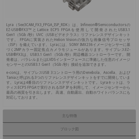
Lyra（See3CAM_FX3_FPGA_ISP_RDK）は、Infineon®Semiconductorsの
EZ-USB®FX3™とLattice ECP5 FPGAを使用して開発されたUSB3.1
Gen1（5Gb /秒）UVC（USBビデオクラス）リファレンスデザインキット
です。 FPGAに実装されたHelion Visionの強力な画像信号プロセッサ
（ISP）を備えています。 Lyraには、SONY IMX236イメージセンサーに基
づく2MPカラー固定焦点カメラモジュールがあります。サイプレスEZ-
USB®FX3は、USB3.1 Gen1（5Gb /秒）周辺機器コントローラーです。 開
発者は、パラレルまたはLVDSインターフェースに準拠した任意のイメージ
センサーとのUSB3.1 Gen1（5Gb /秒）接続を追加できます。
e-conは、サイプレスUSB 3コントローラ用のDenebola、Ascella、および
Taniaと呼ばれる3つのリファレンスデザインキットをすでに開発していま
す。 Lyraは4番目のリファレンスデザインキットです。 Lyraキットは、ラ
ティスECP5 FPGAで実行されるISP IPを利用して、イメージセンサーから
最高の画質を引き出します。 高速、自動露出、自動ホワイトバランスにも
対応しております。
主な特徴
ブロック図