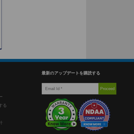
最新のアップデートを購読する
ー
する
針