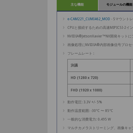
主な機能
モジュールの機能
e-CAM221_CUMI462_MOD
- Sマウントレ
CPUと接続するための高速MIPICSI-2
NVIDIA®JetsonXavier™NX開発キ
画像処理にNVIDIA®内部画像信号プロセ
フレームレート :
決議
HD (1280 x 720)
FHD (1920 x 1080)
動作電圧: 3.3V +/- 5%
動作温度範囲: -30°C 〜 85°C
一般的な消費電力: 0.495 W
マルチカメラストリーミング、画像キャプ