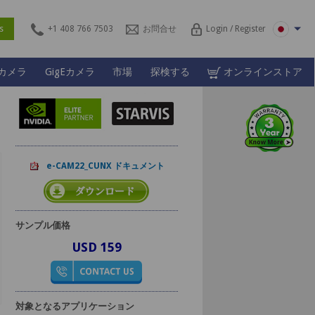
ces
+1 408 766 7503
お問合せ
Login / Register
Lカメラ
GigEカメラ
市場
探検する
オンラインストア
e-CAM22_CUNX ドキュメント
サンプル価格
USD 159
対象となるアプリケーション