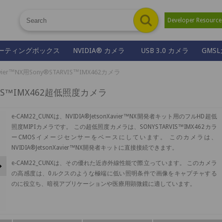
Developer Resour
ーティングボックス
NVIDIA® カメラ
USB 3.0 カメラ
GMS
Xavier™NX用Sony®STARVIS™IMX462カメラ
ARVIS™IMX462超低照度カメラ
e-CAM22_CUNXは、NVIDIA®JetsonXavier™NX開発者キット用のフルHD超低
照度MIPIカメラです。 この超低照度カメラは、SONYSTARVIS™IMX462カラ
ーCMOSイメージセンサーをベースにしています。 このカメラは、
NVIDIA®JetsonXavier™NX開発者キットに直接接続できます。
Next
e-CAM22_CUNXは、その優れた近赤外線性能で際立っています。 このカメラ
の高感度は、0ルクスのような極端に低い照明条件で画像をキャプチャする
のに役立ち、暗視アプリケーションや医療用顕微鏡に適しています。