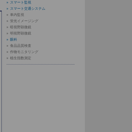
» スマート監視
» スマート交通システム
» 車内監視
» 蛍光イメージング
» 暗視野顕微鏡
» 明視野顕微鏡
» 眼科
» 食品品質検査
» 作物モニタリング
» 植生指数測定