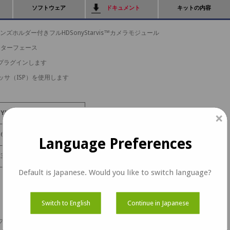
ソフトウェア
ドキュメント
キットの内容
ンズホルダー付きフルHDSonyStarvis™カメラモジュール
インターフェース
ットにプラグインします
ッサ（ISP）を使用します
YUV (NV12)
×
60 fps
Language Preferences
30 fps & 60fps
Default is Japanese. Would you like to switch language?
Switch to English
Continue in Japanese
チャ、ビデオ録画用にカスタマイズされたLibArgusアプリケーション