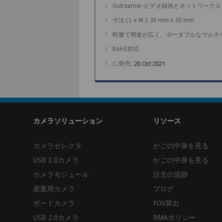
Gstreamer-ビデオ録画とネットワーク
寸法 ( L x W ): 30 mm x 30 mm
軽量で用途が広く、ポータブルなマルチ
RoHS対応
に発売:
カメラソリューション
リソース
カメラセレクタ
かごの中身を見る
USB 3.0カメラ
かごの中身を見る
カメラモジュール
注文の追跡
産業用カメラ
ブログ
ボードカメラ
FOV算出
USB 2.0カメラ
RMAポリシー