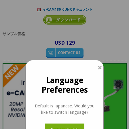
e-CAM180_CUNXドキュメント
サンプル価格
USD 129
×
Language
Preferences
Default is Japanese. Would you
like to switch language?