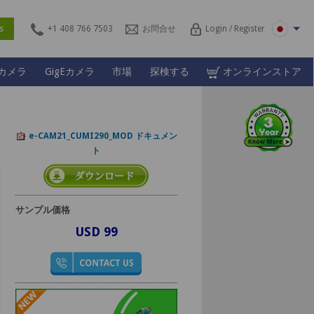
ces
+1 408 766 7503
お問合せ
Login / Register
Lカメラ
GigEカメラ
市場
探検する
オンラインストア
e-CAM21_CUMI290_MOD ドキュメン
ト
サンプル価格
USD 99