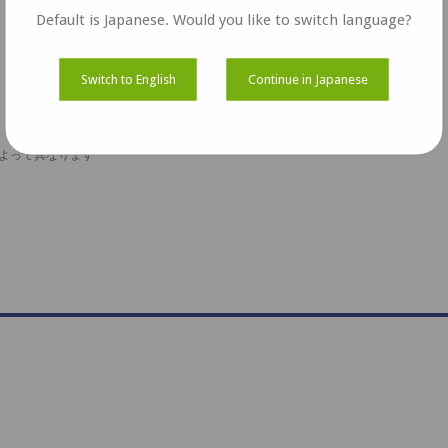
Default is Japanese. Would you like to switch language?
Switch to English
Continue in Japanese
ズによって異なります