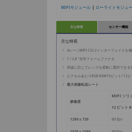
MIPIモジュール
|
ローライトモジュ
主な特長
センサー機能
主な特長
4レーンMIPI CSI-2インターフェイス
1 / 2.8 "光学フォームファクタ
用途に応じてレンズを柔軟に選択できる
ピクセルあたりRGB RAW10ビット/ 12
最大画像転送レート
MIPI ソリュ
解像度
12 ビット R
60 fps
1280 x 720
60 fps
1920 x 1080