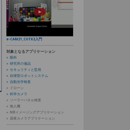
e-CAM21_CUTX2入門
対象となるアプリケーション
» 眼科
» 研究所の備品
» セキュリティと監視
» 自律型ロボットシステム
» 自動光学検査
» ドローン
» 科学カメラ
» ソーラーパネル検査
» 無人機
» NIRイメージングアプリケーション
» 昼夜カメラアプリケーション