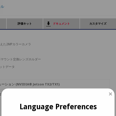
ール
評価キット
ドキュメント
カスタマイズ
を備えた2MPカラーカメラ
Sマウント交換レンズホルダー
ビットデータ
ーション (NVIDIA® Jetson TX2/TX1)
×
GB
10 ビット RGB
Language Preferences
120 fps
120 fps