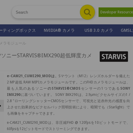
Developer Resour
ーティングボックス
NVIDIA® カメラ
USB 3.0 カメラ
GMS
メラモジュール
 2MPソニーSTARVIS®IMX290超低輝度カメ
e-CAM21_CUMI290_MODは、
Sマウント（M12）レンズホルダーを備えた
2 MP超低 RAW MIPIカメラモジュールです。このFHDカメラモジュールは、
最も人気のあるソニー
のSTARVIS®CMOS
センサーの1つである
SONY
IMX290
に基づいています。 SONY IMX290は、2.9μmピクセルサイズの1 /
2.8 "ローリングシャッターCMOSセンサーで、可視光と近赤外光の感度を向
Next
上させた効果的なピクセルバック照明技術により、暗闇でも（Starlight）で
も画像をキャプチャできます。
e-CAM21_CUMI290_MODは、非圧縮FHD @ 120fpsを10ビットモードで、
60fpsを12ビットモードでストリーミングできます。