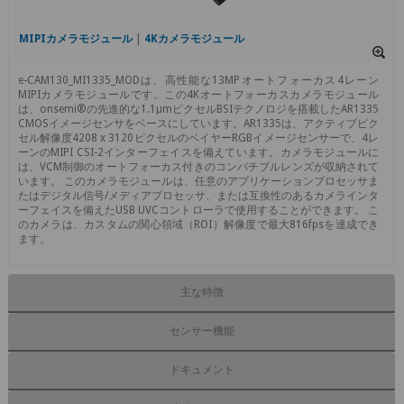
MIPIカメラモジュール
|
4Kカメラモジュール
e-CAM130_MI1335_MODは、高性能な13MPオートフォーカス4レーン
MIPIカメラモジュールです。この4Kオートフォーカスカメラモジュール
は、onsemi®の先進的な1.1μmピクセルBSIテクノロジを搭載したAR1335
CMOSイメージセンサをベースにしています。AR1335は、アクティブピク
セル解像度4208 x 3120ピクセルのベイヤーRGBイメージセンサーで、4レ
ーンのMIPI CSI-2インターフェイスを備えています。カメラモジュールに
は、VCM制御のオートフォーカス付きのコンパチブルレンズが収納されて
います。 このカメラモジュールは、任意のアプリケーションプロセッサま
たはデジタル信号/メディアプロセッサ、または互換性のあるカメラインタ
ーフェイスを備えたUSB UVCコントローラで使用することができます。 こ
のカメラは、カスタムの関心領域（ROI）解像度で最大816fpsを達成でき
ます。
主な特徴
センサー機能
ドキュメント