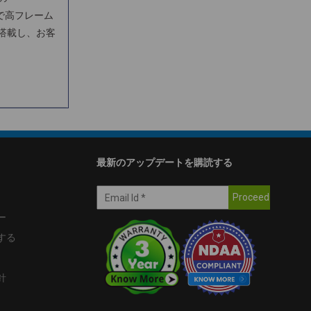
しで高フレーム
を搭載し、お客
最新のアップデートを購読する
ー
する
針