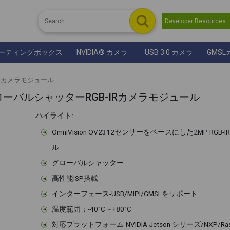
Developer Resource
ーティングボックス
NVIDIA® カメラ
USB 3.0 カメラ
GMSL
-IRカメラモジュール
2312グローバルシャッターRGB-IRカメラモジュール
ハイライト:
OmniVision OV2312センサーをベースにした2MP RGB
ル
グローバルシャッター
高性能ISP搭載
インターフェース-USB/MIPI/GMSLをサポート
温度範囲：-40°C～+80°C
対応プラットフォーム-NVIDIA Jetson シリーズ/NXP/Raspb