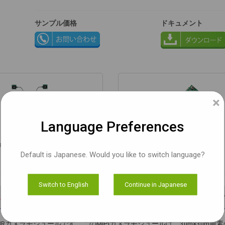
サンプル価格
ドキュメント
×
Language Preferences
on AGX ORIN® / Xavier™
USB 3.0 カメラ
Default is Japanese. Would you like to switch language?
もっと知る
もっと知る
Switch to English
Continue in Japanese
ュメント
評価キット
カスタ
ーRGB-IRカメラモジュールです。このMIPIカメラモジュールは、3μm×3μm画