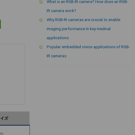
What is an RGB-IR camera? How does an RGB-
IR camera work?
Why RGB-IR cameras are crucial to enable
imaging performance in key medical
applications
Popular embedded vision applications of RGB-
IR cameras
マイズ
素の