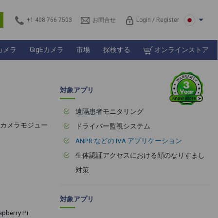
s
+1 408 766 7503
お問合せ
Login / Register
カメラ
GigEカメラ
市場
探検する
オンラインストア
対象アプリ
遠隔患者モニタリング
-IRカメラモジュー
ドライバー監視システム
ANPR などの IVA アプリケーション
生体認証アクセスにおける顔のなりすまし
対策
対象アプリ
erry Pi