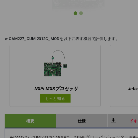
e-CAM227_CUMI2312C_MODを以下に表す機器で評価します。
NXPi.MX8プロセッサ
Jets
もっと知る
概要
仕様
ドキ
e-CAM227_CUMI2312C_MODは、2.0MPグローバルシャッタ