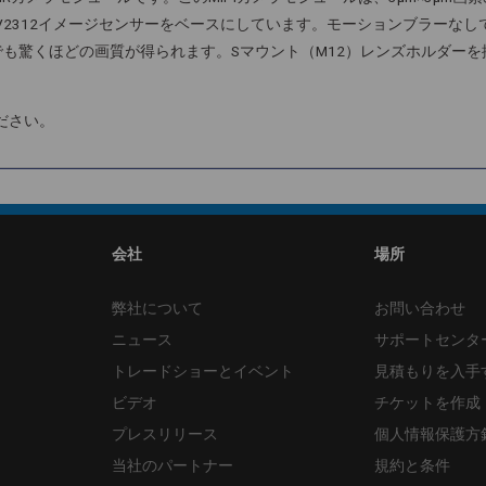
2.9インチOV2312イメージセンサーをベースにしています。モーションブラーな
域でも驚くほどの画質が得られます。Sマウント（M12）レンズホルダー
ださい。
会社
場所
弊社について
お問い合わせ
ニュース
サポートセンタ
トレードショーとイベント
見積もりを入手
ビデオ
チケットを作成
プレスリリース
個人情報保護方
当社のパートナー
規約と条件