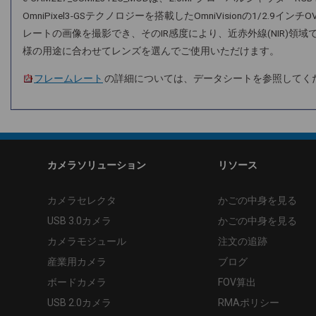
OmniPixel3-GSテクノロジーを搭載したOmniVisionの1/
レートの画像を撮影でき、そのIR感度により、近赤外線(NIR)領
様の用途に合わせてレンズを選んでご使用いただけます。
フレームレート
の詳細については、データシートを参照してく
カメラソリューション
リソース
カメラセレクタ
かごの中身を見る
USB 3.0カメラ
かごの中身を見る
カメラモジュール
注文の追跡
産業用カメラ
ブログ
ボードカメラ
FOV算出
USB 2.0カメラ
RMAポリシー