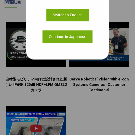
関連動画
Switch to English
Continue in Japanese
自律型モビリティ向けに設計された新
Serve Robotics' Vision with e-con
しい IP69K 120dB HDR+LFM GMSL2
Systems Cameras | Customer
カメラ
Testimonial