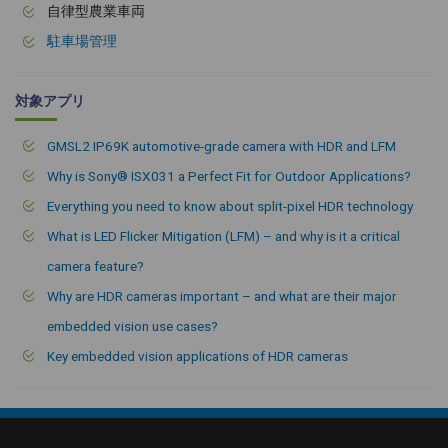
自律型農業車両
駐車場管理
対象アプリ
GMSL2 IP69K automotive-grade camera with HDR and LFM
Why is Sony® ISX031 a Perfect Fit for Outdoor Applications?
Everything you need to know about split-pixel HDR technology
What is LED Flicker Mitigation (LFM) – and why is it a critical
camera feature?
Why are HDR cameras important – and what are their major
embedded vision use cases?
Key embedded vision applications of HDR cameras