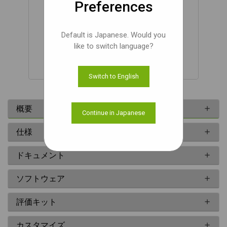
Preferences
Default is Japanese. Would you
like to switch language?
Solectrix's proFRAME Base Board 3.0 PCIe
Switch to English
概要
Continue in Japanese
仕様
ドキュメント
ソフトウェア
評価キット
カスタマイズ